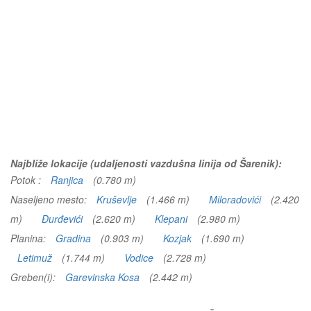
Najbliže lokacije (udaljenosti vazdušna linija od Šarenik):
Potok :
Ranjica
(0.780 m)
Naseljeno mesto:
Kruševlje
(1.466 m)
Miloradovići
(2.420
m)
Đurđevići
(2.620 m)
Klepani
(2.980 m)
Planina:
Gradina
(0.903 m)
Kozjak
(1.690 m)
Letimuž
(1.744 m)
Vodice
(2.728 m)
Greben(i):
Garevinska Kosa
(2.442 m)