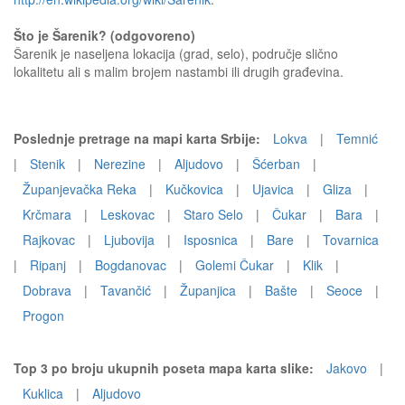
Što je Šarenik? (odgovoreno)
Šarenik je naseljena lokacija (grad, selo), područje slično
lokalitetu ali s malim brojem nastambi ili drugih građevina.
Poslednje pretrage na mapi karta Srbije:
Lokva
|
Temnić
|
Stenik
|
Nerezine
|
Aljudovo
|
Šćerban
|
Županjevačka Reka
|
Kučkovica
|
Ujavica
|
Gliza
|
Krčmara
|
Leskovac
|
Staro Selo
|
Čukar
|
Bara
|
Rajkovac
|
Ljubovija
|
Isposnica
|
Bare
|
Tovarnica
|
Ripanj
|
Bogdanovac
|
Golemi Čukar
|
Klik
|
Dobrava
|
Tavančić
|
Županjica
|
Bašte
|
Seoce
|
Progon
Top 3 po broju ukupnih poseta mapa karta slike:
Jakovo
|
Kuklica
|
Aljudovo