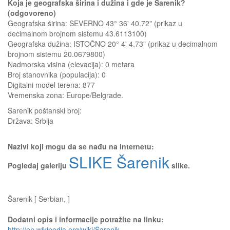
Koja je geografska širina i dužina i gde je Šarenik?
(odgovoreno)
Geografska širina: SEVERNO 43° 36' 40.72" (prikaz u
decimalnom brojnom sistemu 43.6113100)
Geografska dužina: ISTOČNO 20° 4' 4.73" (prikaz u decimalnom
brojnom sistemu 20.0679800)
Nadmorska visina (elevacija):
0 metara
Broj stanovnika (populacija): 0
Digitalni model terena: 877
Vremenska zona: Europe/Belgrade.
Šarenik
poštanski broj:
Država:
Srbija
Nazivi koji mogu da se nađu na internetu:
SLIKE Šarenik
Pogledaj galeriju
slike.
Šarenik [ Serbian, ]
Dodatni opis i informacije potražite na linku:
http://en.wikipedia.org/wiki/Šarenik
.