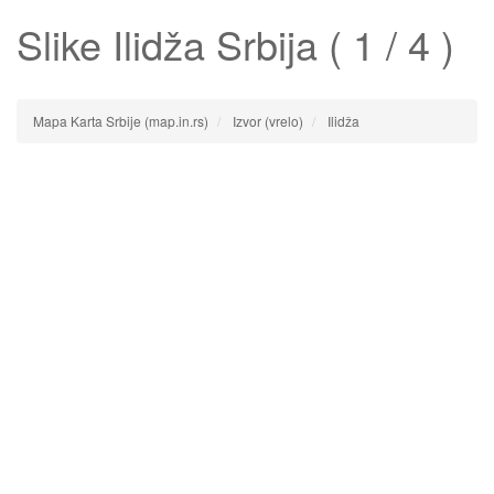
Slike
Ilidža
Srbija ( 1 / 4 )
Mapa Karta Srbije (map.in.rs)
Izvor (vrelo)
Ilidža