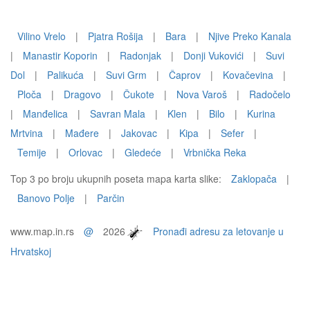
Vilino Vrelo
|
Pjatra Rošija
|
Bara
|
Njive Preko Kanala
|
Manastir Koporin
|
Radonjak
|
Donji Vukovići
|
Suvi
Dol
|
Palikuća
|
Suvi Grm
|
Čaprov
|
Kovačevina
|
Ploča
|
Dragovo
|
Čukote
|
Nova Varoš
|
Radočelo
|
Manđelica
|
Savran Mala
|
Klen
|
Bilo
|
Kurina
Mrtvina
|
Mađere
|
Jakovac
|
Kipa
|
Sefer
|
Temije
|
Orlovac
|
Gledeće
|
Vrbnička Reka
Top 3 po broju ukupnih poseta mapa karta slike:
Zaklopača
|
Banovo Polje
|
Parčin
www.map.in.rs
@
2026
Pronađi adresu za letovanje u
Hrvatskoj