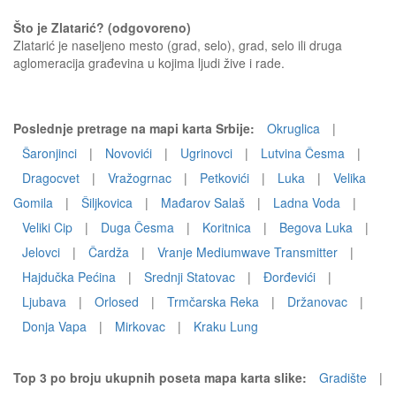
Što je Zlatarić? (odgovoreno)
Zlatarić je naseljeno mesto (grad, selo), grad, selo ili druga
aglomeracija građevina u kojima ljudi žive i rade.
Poslednje pretrage na mapi karta Srbije:
Okruglica
|
Šaronjinci
|
Novovići
|
Ugrinovci
|
Lutvina Česma
|
Dragocvet
|
Vražogrnac
|
Petkovići
|
Luka
|
Velika
Gomila
|
Šiljkovica
|
Mađarov Salaš
|
Ladna Voda
|
Veliki Cip
|
Duga Česma
|
Koritnica
|
Begova Luka
|
Jelovci
|
Čardža
|
Vranje Mediumwave Transmitter
|
Hajdučka Pećina
|
Srednji Statovac
|
Ðorđevići
|
Ljubava
|
Orlosed
|
Trmčarska Reka
|
Držanovac
|
Donja Vapa
|
Mirkovac
|
Kraku Lung
Top 3 po broju ukupnih poseta mapa karta slike:
Gradište
|