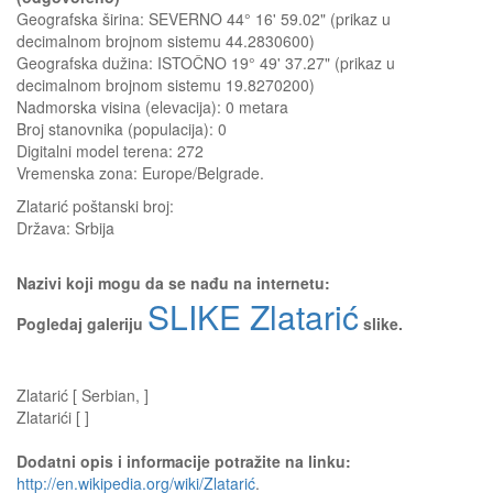
Geografska širina: SEVERNO 44° 16' 59.02" (prikaz u
decimalnom brojnom sistemu 44.2830600)
Geografska dužina: ISTOČNO 19° 49' 37.27" (prikaz u
decimalnom brojnom sistemu 19.8270200)
Nadmorska visina (elevacija):
0 metara
Broj stanovnika (populacija): 0
Digitalni model terena: 272
Vremenska zona: Europe/Belgrade.
Zlatarić
poštanski broj:
Država:
Srbija
Nazivi koji mogu da se nađu na internetu:
SLIKE Zlatarić
Pogledaj galeriju
slike.
Zlatarić [ Serbian, ]
Zlatarići [ ]
Dodatni opis i informacije potražite na linku:
http://en.wikipedia.org/wiki/Zlatarić
.