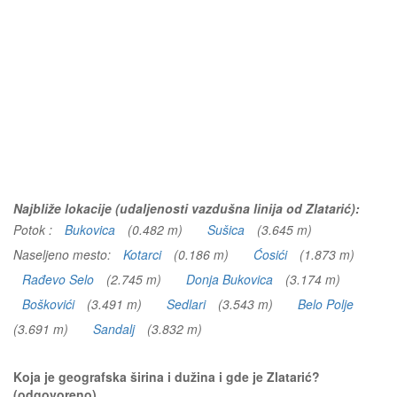
Najbliže lokacije (udaljenosti vazdušna linija od Zlatarić):
Potok :
Bukovica
(0.482 m)
Sušica
(3.645 m)
Naseljeno mesto:
Kotarci
(0.186 m)
Ćosići
(1.873 m)
Rađevo Selo
(2.745 m)
Donja Bukovica
(3.174 m)
Boškovići
(3.491 m)
Sedlari
(3.543 m)
Belo Polje
(3.691 m)
Sandalj
(3.832 m)
Koja je geografska širina i dužina i gde je Zlatarić?
(odgovoreno)