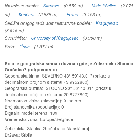
Naseljeno mesto:
Stanovo
(0.556 m)
Male Pčelice
(2.075
m)
Korićani
(2.888 m)
Erdeč
(3.193 m)
Sedište drugog reda administrativne podele:
Kragujevac
(3.915 m)
Sveučilište:
University of Kragujevac
(3.966 m)
Brdo:
Ćava
(1.871 m)
Koja je geografska širina i dužina i gde je Železnička Stanica
Grošnica? (odgovoreno)
Geografska širina: SEVERNO 43° 59' 43.01" (prikaz u
decimalnom brojnom sistemu 43.9952800)
Geografska dužina: ISTOČNO 20° 52' 40.01" (prikaz u
decimalnom brojnom sistemu 20.8777800)
Nadmorska visina (elevacija):
0 metara
Broj stanovnika (populacija): 0
Digitalni model terena: 189
Vremenska zona: Europe/Belgrade.
Železnička Stanica Grošnica
poštanski broj:
Država:
Srbija