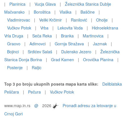
|
Planinica
|
Vucja Glava
|
Železnička Stanica Dublje
Mačvansko
|
Boroštica
|
Vlaška
|
Baščine
|
Vladimirovac
|
Veliki Krčimir
|
Ranilović
|
Oholje
|
Vučkov Potok
|
Vrba
|
Lekovita Voda
|
Hidroelektrana
Vrla Druga
|
Seča Reka
|
Branka
|
Martinovica
|
Graovo
|
Adimovci
|
Gornja Stražava
|
Jazmak
|
Bojinci
|
Srdićev Salaš
|
Dulensko Jezero
|
Železnička
Stanica Donja Borina
|
Grad Kamen
|
Orovička Planina
|
Postenje
|
Raljic
Top 3 po broju ukupnih poseta mapa karta slike:
Deliblatska
Peščara
|
Pečura
|
Vučkov Potok
www.map.in.rs
@
2026
Pronađi adresu za letovanje u
Crnoj Gori