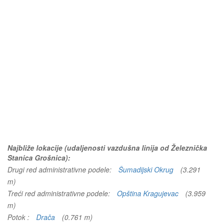
Najbliže lokacije (udaljenosti vazdušna linija od Železnička
Stanica Grošnica):
Drugi red administrativne podele:
Šumadijski Okrug
(3.291
m)
Treći red administrativne podele:
Opština Kragujevac
(3.959
m)
Potok :
Drača
(0.761 m)