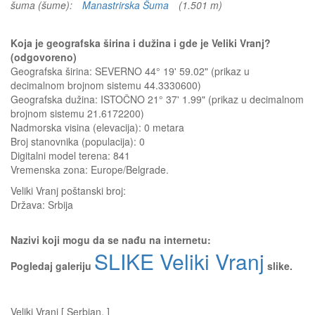
šuma (šume):
Manastrirska Šuma
(1.501 m)
Koja je geografska širina i dužina i gde je Veliki Vranj?
(odgovoreno)
Geografska širina: SEVERNO 44° 19' 59.02" (prikaz u
decimalnom brojnom sistemu 44.3330600)
Geografska dužina: ISTOČNO 21° 37' 1.99" (prikaz u decimalnom
brojnom sistemu 21.6172200)
Nadmorska visina (elevacija):
0 metara
Broj stanovnika (populacija): 0
Digitalni model terena: 841
Vremenska zona: Europe/Belgrade.
Veliki Vranj
poštanski broj:
Država:
Srbija
Nazivi koji mogu da se nađu na internetu:
SLIKE Veliki Vranj
Pogledaj galeriju
slike.
Veliki Vranj [ Serbian, ]