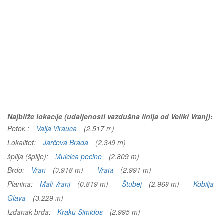
Najbliže lokacije (udaljenosti vazdušna linija od Veliki Vranj):
Potok :
Valja Virauca
(2.517 m)
Lokalitet:
Jarčeva Brada
(2.349 m)
špilja (špilje):
Muicica pecine
(2.809 m)
Brdo:
Vran
(0.918 m)
Vrata
(2.991 m)
Planina:
Mali Vranj
(0.819 m)
Štubej
(2.969 m)
Kobilja
Glava
(3.229 m)
Izdanak brda:
Kraku Simidos
(2.995 m)