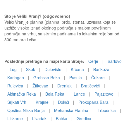
Što je Veliki Vranj? (odgovoreno)
Veliki Vranj je planina (planina, brdo, stena), uzvisina koja se
uzdiže visoko iznad okolnog područja s malom površinom
područja na vrhu, sa strmim padinama i s lokalnim reljefom od
300 metara i više.
Poslednje pretrage na mapi karta Srbije:
Cerje
|
Barlovo
|
Lug
|
Skok
|
Dulovište
|
Krčana
|
Barikoža
|
Karlagan
|
Grebska Reka
|
Pusula
|
Čukare
|
Rujevica
|
Žitkovac
|
Drenjak
|
Bratičevići
|
Aldinačka Reka
|
Bela Reka
|
Lance
|
Pajazitovo
|
Šiljkati Vrh
|
Krajine
|
Ðokići
|
Prokopana Bara
|
Opština Niška Banja
|
Mehanska Planina
|
Trbušnica
|
Liskarce
|
Livadak
|
Bačka
|
Gredica