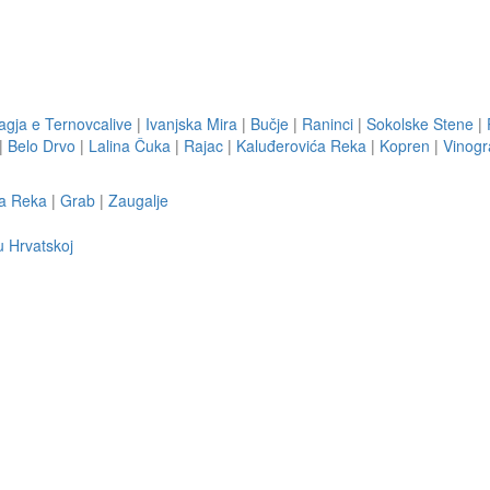
agja e Ternovcalive
|
Ivanjska Mira
|
Bučje
|
Raninci
|
Sokolske Stene
|
|
Belo Drvo
|
Lalina Čuka
|
Rajac
|
Kaluđerovića Reka
|
Kopren
|
Vinogr
a Reka
|
Grab
|
Zaugalje
u Hrvatskoj