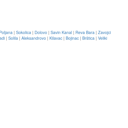
Poljana
|
Sokolica
|
Dolovo
|
Savin Kanal
|
Reva Bara
|
Zavojci
adi
|
Solila
|
Aleksandrovo
|
Kilavac
|
Bojinac
|
Brštica
|
Veliki