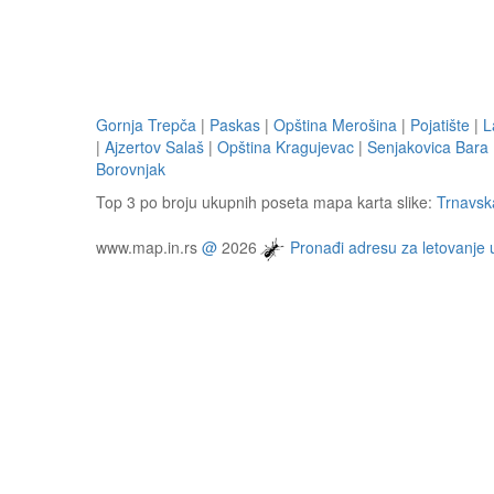
Gornja Trepča
|
Paskas
|
Opština Merošina
|
Pojatište
|
L
|
Ajzertov Salaš
|
Opština Kragujevac
|
Senjakovica Bara
Borovnjak
Top 3 po broju ukupnih poseta mapa karta slike:
Trnavsk
www.map.in.rs
@
2026
Pronađi adresu za letovanje 