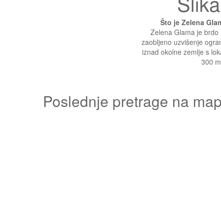
Slika
Što je Zelena Gl
Zelena Glama je brdo (
zaobljeno uzvišenje ogran
iznad okolne zemlje s lo
300 m
Poslednje pretrage na mapi