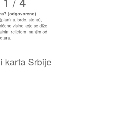
 1 / 4
ama? (odgovoreno)
planina, brdo, stena),
ičene visine koje se diže
kalnim reljefom manjim od
etara.
 karta Srbije