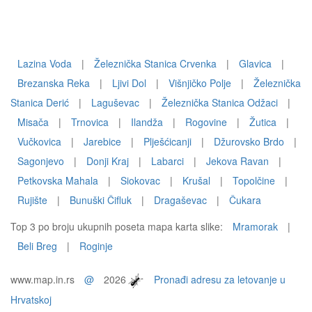
Lazina Voda
|
Železnička Stanica Crvenka
|
Glavica
|
Brezanska Reka
|
Ljivi Dol
|
Višnjičko Polje
|
Železnička
Stanica Derić
|
Laguševac
|
Železnička Stanica Odžaci
|
Misača
|
Trnovica
|
Ilandža
|
Rogovine
|
Žutica
|
Vučkovica
|
Jarebice
|
Plješćicanji
|
Džurovsko Brdo
|
Sagonjevo
|
Donji Kraj
|
Labarci
|
Jekova Ravan
|
Petkovska Mahala
|
Siokovac
|
Krušal
|
Topolčine
|
Rujište
|
Bunuški Čifluk
|
Dragaševac
|
Čukara
Top 3 po broju ukupnih poseta mapa karta slike:
Mramorak
|
Beli Breg
|
Roginje
www.map.in.rs
@
2026
Pronađi adresu za letovanje u
Hrvatskoj