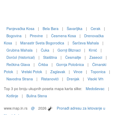
Panjevačka Kosa
|
Bela Bara
|
Šavarljika
|
Cerak
|
Bogovina
|
Pirevine
|
Česmena Kosa
|
Drenovačka
Kosa
|
Manastir Sveta Bogorodica
|
Šarčeva Mahala
|
Grubina Mahala
|
Čuka
|
Gornji Bliznaci
|
Krnić
|
Dorćol (historical)
|
Staiština
|
Česmalije
|
Zaseoci
|
Rečkina Glava
|
Črkba
|
Gornja Pološnica
|
Ćimarski
Potok
|
Vrelski Potok
|
Zaglavak
|
Vince
|
Toponica
|
Navodna Strana
|
Ristanovići
|
Drenjak
|
Visoki Vrh
Top 3 po broju ukupnih poseta mapa karta slike:
Medoševac
|
Kotlinje
|
Bulina Stena
www.map.in.rs
@
2026
Pronađi adresu za letovanje u