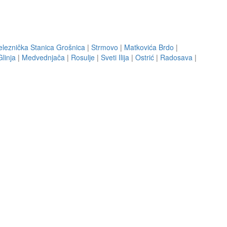
eleznička Stanica Grošnica
|
Strmovo
|
Matkovića Brdo
|
linja
|
Medvednjača
|
Rosulje
|
Sveti Ilija
|
Ostrić
|
Radosava
|