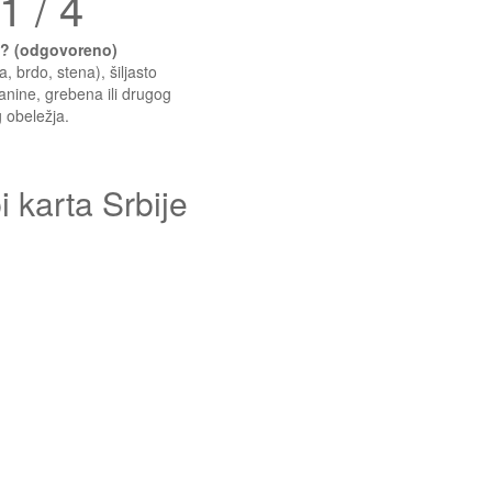
1 / 4
ć? (odgovoreno)
, brdo, stena), šiljasto
nine, grebena ili drugog
 obeležja.
 karta Srbije