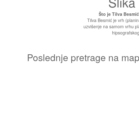
Slika 
Što je Tilva Besmi
Tilva Besmić je vrh (planina
uzvišenje na samom vrhu pla
hipsografskog
Poslednje pretrage na mapi