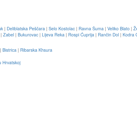
ak
|
Deliblatska Peščara
|
Selo Kostolac
|
Ravna Šuma
|
Veliko Blato
|
Ž
|
Zabel
|
Bukurovac
|
Lijeva Reka
|
Rospi Ćuprija
|
Rančin Dol
|
Kodra G
|
Bistrica
|
Ribarska Khsura
u Hrvatskoj