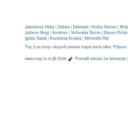
Jasrebova Reka
|
Zabea
|
Debeljak
|
Kodra Stanec
|
Mrlj
Jašarov Breg
|
Kovilovo
|
Vučanska Šuma
|
Stanov Potok
Igićev Salaš
|
Kovačeva Kruška
|
Mintinički Rid
Top 3 po broju ukupnih poseta mapa karta slike:
Prijevor
www.map.in.rs
@
2026
Pronađi adresu za letovanje 