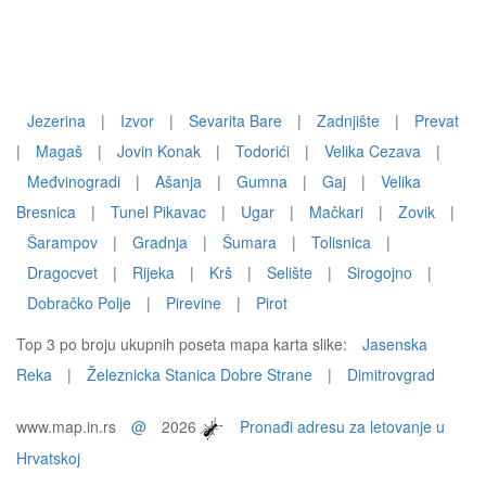
Jezerina
|
Izvor
|
Sevarita Bare
|
Zadnjište
|
Prevat
|
Magaš
|
Jovin Konak
|
Todorići
|
Velika Cezava
|
Međvinogradi
|
Ašanja
|
Gumna
|
Gaj
|
Velika
Bresnica
|
Tunel Pikavac
|
Ugar
|
Mačkari
|
Zovik
|
Šarampov
|
Gradnja
|
Šumara
|
Tolisnica
|
Dragocvet
|
Rijeka
|
Krš
|
Selište
|
Sirogojno
|
Dobračko Polje
|
Pirevine
|
Pirot
Top 3 po broju ukupnih poseta mapa karta slike:
Jasenska
Reka
|
Železnicka Stanica Dobre Strane
|
Dimitrovgrad
www.map.in.rs
@
2026
Pronađi adresu za letovanje u
Hrvatskoj