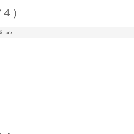
 4 )
Štitare