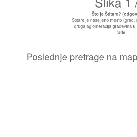
Slika 1 
Što je Štitare? (odgo
Štitare je naseljeno mesto (grad, se
druga aglomeracija građevina u ko
rade.
Poslednje pretrage na mapi