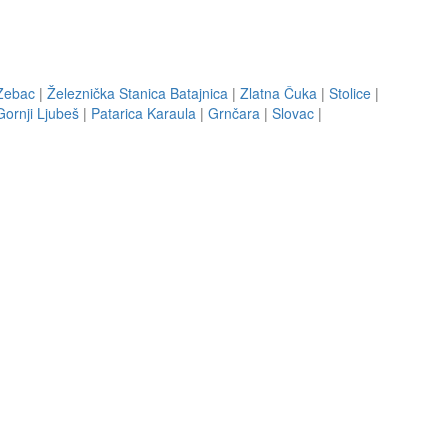
Zebac
|
Železnička Stanica Batajnica
|
Zlatna Čuka
|
Stolice
|
Gornji Ljubeš
|
Patarica Karaula
|
Grnčara
|
Slovac
|