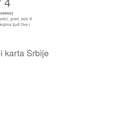
/ 4
voreno)
lo), grad, selo ili
jima ljudi žive i
 karta Srbije