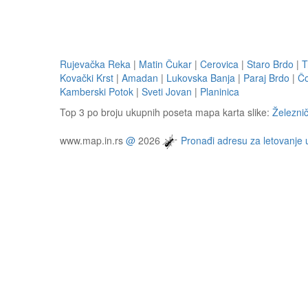
Rujevačka Reka
|
Matin Čukar
|
Cerovica
|
Staro Brdo
|
T
Kovački Krst
|
Amadan
|
Lukovska Banja
|
Paraj Brdo
|
Čo
Kamberski Potok
|
Sveti Jovan
|
Planinica
Top 3 po broju ukupnih poseta mapa karta slike:
Železni
www.map.in.rs
@
2026
Pronađi adresu za letovanje 