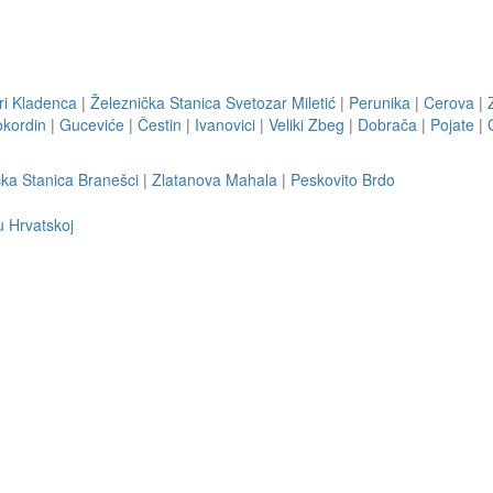
ri Kladenca
|
Železnička Stanica Svetozar Miletić
|
Perunika
|
Cerova
|
kordin
|
Guceviće
|
Čestin
|
Ivanovici
|
Veliki Zbeg
|
Dobrača
|
Pojate
|
čka Stanica Branešci
|
Zlatanova Mahala
|
Peskovito Brdo
u Hrvatskoj