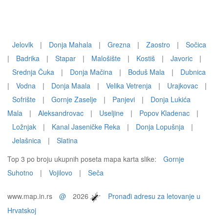
Jelovlk
|
Donja Mahala
|
Grezna
|
Zaostro
|
Sočica
|
Badrika
|
Stapar
|
Malošište
|
Kostiš
|
Javoric
|
Srednja Čuka
|
Donja Mačina
|
Boduš Mala
|
Dubnica
|
Vodna
|
Donja Maala
|
Velika Vetrenja
|
Urajkovac
|
Sofrište
|
Gornje Zaselje
|
Panjevi
|
Donja Lukića
Mala
|
Aleksandrovac
|
Useljine
|
Popov Kladenac
|
Ložnjak
|
Kanal Jaseničke Reka
|
Donja Lopušnja
|
Jelašnica
|
Slatina
Top 3 po broju ukupnih poseta mapa karta slike:
Gornje
Suhotno
|
Vojilovo
|
Seča
www.map.in.rs
@
2026
Pronađi adresu za letovanje u
Hrvatskoj