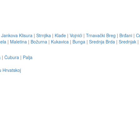
|
Jankova Klisura
|
Strnjika
|
Klađe
|
Vojnići
|
Trnavački Breg
|
Brđani
|
C
ela
|
Maletina
|
Božurna
|
Kukavica
|
Bunga
|
Srednja Brda
|
Srednjak
|
a
|
Čubura
|
Palja
u Hrvatskoj