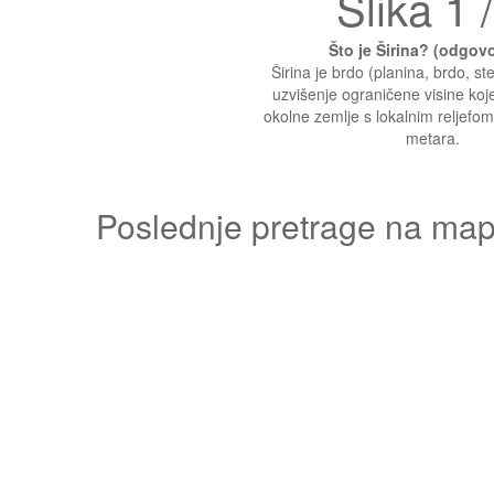
Slika 1 /
Što je Širina? (odgov
Širina je brdo (planina, brdo, st
uzvišenje ograničene visine koj
okolne zemlje s lokalnim reljefo
metara.
Poslednje pretrage na mapi