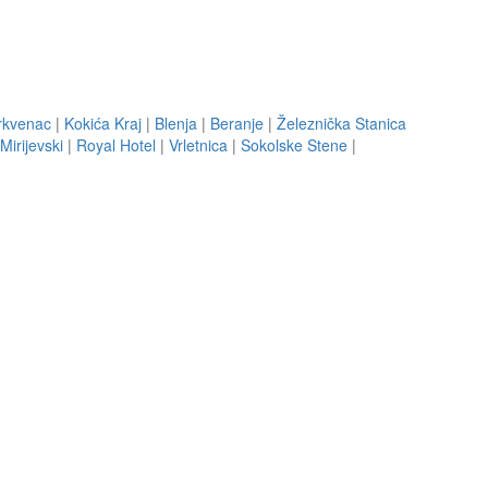
rkvenac
|
Kokića Kraj
|
Blenja
|
Beranje
|
Železnička Stanica
Mirijevski
|
Royal Hotel
|
Vrletnica
|
Sokolske Stene
|