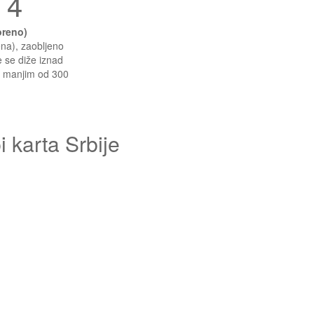
 4
oreno)
ena), zaobljeno
e se diže iznad
m manjim od 300
 karta Srbije