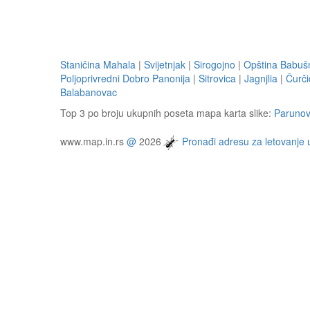
Staničina Mahala
|
Svijetnjak
|
Sirogojno
|
Opština Babuš
Poljoprivredni Dobro Panonija
|
Sitrovica
|
Jagnjlia
|
Čurči
Balabanovac
Top 3 po broju ukupnih poseta mapa karta slike:
Paruno
www.map.in.rs
@
2026
Pronađi adresu za letovanje 