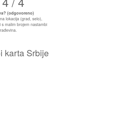
 4 / 4
kva? (odgovoreno)
a lokacija (grad, selo),
ali s malim brojem nastambi
građevina.
 karta Srbije