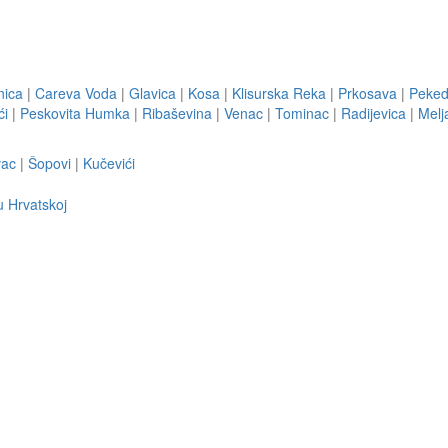
nica
|
Careva Voda
|
Glavica
|
Kosa
|
Klisurska Reka
|
Prkosava
|
Peked
ći
|
Peskovita Humka
|
Ribaševina
|
Venac
|
Tominac
|
Radijevica
|
Melj
vac
|
Šopovi
|
Kučevići
u Hrvatskoj