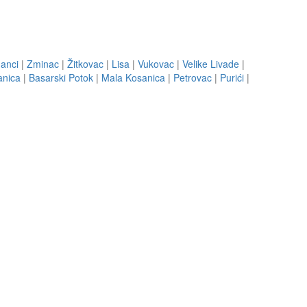
anci
|
Zminac
|
Žitkovac
|
Lisa
|
Vukovac
|
Velike Livade
|
anica
|
Basarski Potok
|
Mala Kosanica
|
Petrovac
|
Purići
|