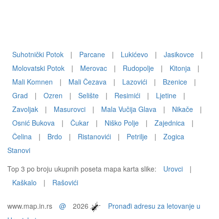
Suhotnički Potok
|
Parcane
|
Lukićevo
|
Jasikovce
|
Molovatski Potok
|
Merovac
|
Rudopolje
|
Kitonja
|
Mali Komnen
|
Mali Čezava
|
Lazovići
|
Bzenice
|
Grad
|
Ozren
|
Selište
|
Resimići
|
Ljetine
|
Zavoljak
|
Masurovci
|
Mala Vučija Glava
|
Nikače
|
Osnić Bukova
|
Čukar
|
Niško Polje
|
Zajednica
|
Čelina
|
Brdo
|
Ristanovići
|
Petrilje
|
Zogica
Stanovi
Top 3 po broju ukupnih poseta mapa karta slike:
Urovci
|
Kaškalo
|
Rašovići
www.map.in.rs
@
2026
Pronađi adresu za letovanje u