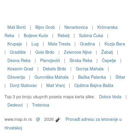
Mali Borić
|
Bijov Grob
|
Nenarkovica
|
Krčmarska
Reka
|
Buljeve Kuće
|
Rebelj
|
Subina Čuka
|
Krupaja
|
Lug
|
Mala Tresta
|
Gradina
|
Kozja Bara
|
Gradište
|
Golo Brdo
|
Zelenove Njive
|
Žabalj
|
Desna Reka
|
Planojevići
|
Široka Reka
|
Čepelje
|
Kosanin Grad
|
Debelo Brdo
|
Gornja Mahala
|
Dževerija
|
Gumniška Mahala
|
Bačka Palanka
|
Štitar
|
Donji Statovac
|
Mali Vranj
|
Opština Bajina Bašta
Top 3 po broju ukupnih poseta mapa karta slike:
Dobra Voda
|
Dedevci
|
Trstenica
www.map.in.rs
@
2026
Pronađi adresu za letovanje u
Hrvatskoj