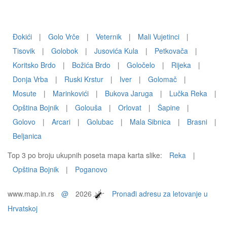
Ðokići
|
Golo Vrče
|
Veternik
|
Mali Vujetinci
|
Tisovik
|
Golobok
|
Jusovića Kula
|
Petkovača
|
Koritsko Brdo
|
Božića Brdo
|
Goločelo
|
Rijeka
|
Donja Vrba
|
Ruski Krstur
|
Iver
|
Golomač
|
Mosute
|
Marinkovići
|
Bukova Jaruga
|
Lučka Reka
|
Opština Bojnik
|
Golouša
|
Orlovat
|
Šapine
|
Golovo
|
Arcari
|
Golubac
|
Mala Sibnica
|
Brasni
|
Beljanica
Top 3 po broju ukupnih poseta mapa karta slike:
Reka
|
Opština Bojnik
|
Poganovo
www.map.in.rs
@
2026
Pronađi adresu za letovanje u
Hrvatskoj