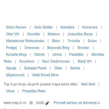
Zlatni Kamen
|
Golo Selište
|
Kokošiće
|
Komanice
|
Oštri Vrh
|
Dvorište
|
Meševo
|
Jošanička Banja
|
Maćedonce Retkocersko
|
Blato
|
Trnovče
|
Ðulan
|
Podgaj
|
Drenovac
|
Bojranski Breg
|
Smrdan
|
Kurjački Breg
|
Ostreš
|
Utrina
|
Padalište
|
Sibnička
Reka
|
Kovačevo
|
Novi Vladimirovac
|
Mečji Vrh
|
Sipulja
|
Šušajski Potok
|
Čiker
|
Serbia
|
Majstorovići
|
Veliki Krivelj Mine
Top 3 po broju ukupnih poseta mapa karta slike:
Mali Iđoš
|
Vitosi
|
Presečka Reka
www.map.in.rs
@
2026
Pronađi adresu za letovanje u