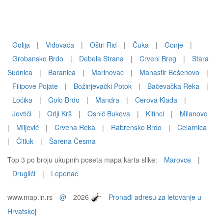
Golija
|
Vidovača
|
Oštri Rid
|
Čuka
|
Gonje
|
Grobansko Brdo
|
Debela Strana
|
Crveni Breg
|
Stara
Sudnica
|
Baranica
|
Marinovac
|
Manastir Bešenovo
|
Filipove Pojate
|
Božinjevački Potok
|
Bačevačka Reka
|
Loćika
|
Golo Brdo
|
Mandra
|
Cerova Klada
|
Jevtići
|
Orlji Krš
|
Osnić Bukova
|
Kitinci
|
Milanovo
|
Miljević
|
Crvena Reka
|
Rabrensko Brdo
|
Čelarnica
|
Čitluk
|
Šarena Česma
Top 3 po broju ukupnih poseta mapa karta slike:
Marovce
|
Druglići
|
Lepenac
www.map.in.rs
@
2026
Pronađi adresu za letovanje u
Hrvatskoj