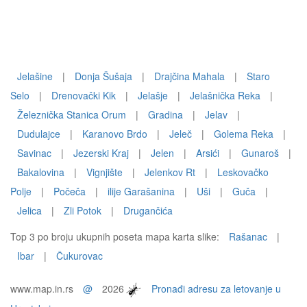
Jelašine
|
Donja Šušaja
|
Drajčina Mahala
|
Staro
Selo
|
Drenovački Kik
|
Jelašje
|
Jelašnička Reka
|
Železnička Stanica Orum
|
Gradina
|
Jelav
|
Dudulajce
|
Karanovo Brdo
|
Jeleč
|
Golema Reka
|
Savinac
|
Jezerski Kraj
|
Jelen
|
Arsići
|
Gunaroš
|
Bakalovina
|
Vignjište
|
Jelenkov Rt
|
Leskovačko
Polje
|
Počeča
|
ilije Garašanina
|
Uši
|
Guča
|
Jelica
|
Zli Potok
|
Drugančića
Top 3 po broju ukupnih poseta mapa karta slike:
Rašanac
|
Ibar
|
Čukurovac
www.map.in.rs
@
2026
Pronađi adresu za letovanje u