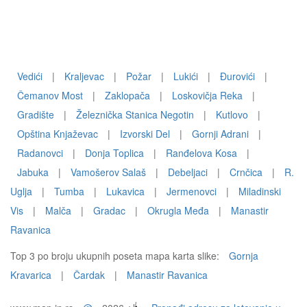
Vedići
|
Kraljevac
|
Požar
|
Lukići
|
Ðurovići
|
Čemanov Most
|
Zaklopača
|
Loskovičja Reka
|
Gradište
|
Železnička Stanica Negotin
|
Kutlovo
|
Opština Knjaževac
|
Izvorski Del
|
Gornji Adrani
|
Radanovci
|
Donja Toplica
|
Ranđelova Kosa
|
Jabuka
|
Vamošerov Salaš
|
Debeljaci
|
Crnčica
|
R.
Uglja
|
Tumba
|
Lukavica
|
Jermenovci
|
Miladinski
Vis
|
Malča
|
Gradac
|
Okrugla Međa
|
Manastir
Ravanica
Top 3 po broju ukupnih poseta mapa karta slike:
Gornja
Kravarica
|
Čardak
|
Manastir Ravanica