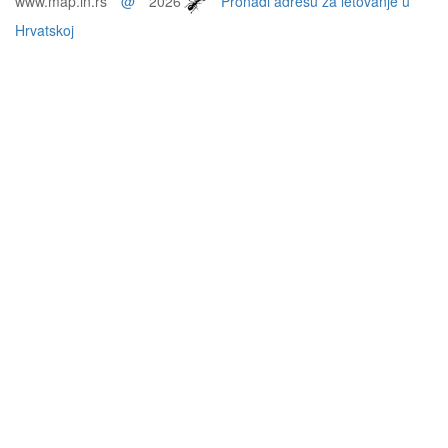
www.map.in.rs
@
2026
Pronađi adresu za letovanje u
Hrvatskoj