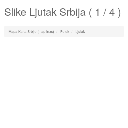
Slike
Ljutak
Srbija ( 1 / 4 )
Mapa Karta Srbije (map.in.rs)
Potok
Ljutak