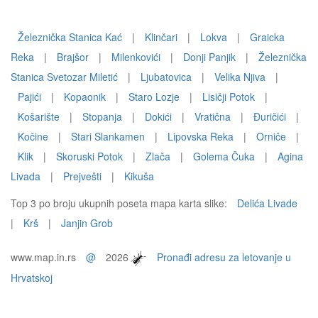
Železnička Stanica Kać
|
Klinčari
|
Lokva
|
Graicka
Reka
|
Brajšor
|
Milenkovići
|
Donji Panjik
|
Železnička
Stanica Svetozar Miletić
|
Ljubatovica
|
Velika Njiva
|
Pajići
|
Kopaonik
|
Staro Lozje
|
Lisičji Potok
|
Košarište
|
Stopanja
|
Dokići
|
Vratična
|
Ðuričići
|
Kočine
|
Stari Slankamen
|
Lipovska Reka
|
Orniče
|
Klik
|
Skoruski Potok
|
Zlača
|
Golema Čuka
|
Agina
Livada
|
Prejvešti
|
Kikuša
Top 3 po broju ukupnih poseta mapa karta slike:
Delića Livade
|
Krš
|
Janjin Grob
www.map.in.rs
@
2026
Pronađi adresu za letovanje u
Hrvatskoj