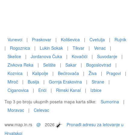
Vunevci
|
Praskovar
|
Koliševica
|
Cvetulja
|
Rujnik
|
Rogoznica
|
Lukin Sokak
|
Tikvar
|
Venac
|
Skelice
|
Jordanova Čuka
|
Kovačići
|
Suvodanje
|
Zivkova Reka
|
Selište
|
Sakar
|
Bogoslovtrad
|
Koznica
|
Kalipolje
|
Bećirovača
|
Živa
|
Pragovi
|
Miroč
|
Busija
|
Gornja Erakovina
|
Strane
|
Ciganovica
|
Erići
|
Rimski Kanal
|
Izbice
Top 3 po broju ukupnih poseta mapa karta slike:
Sumorina
|
Moravac
|
Celevac
www.map.in.rs
@
2026
Pronađi adresu za letovanje u
Hrvatskoj