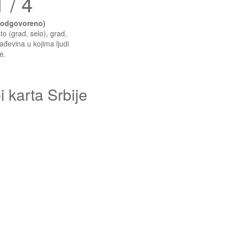
 / 4
(odgovoreno)
o (grad, selo), grad,
rađevina u kojima ljudi
e.
 karta Srbije