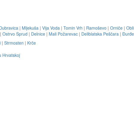
Dubravica
|
Mljekuša
|
Vija Voda
|
Tomin Vrh
|
Ramoševo
|
Orniče
|
Obli
|
Ostrvo Sprud
|
Delnice
|
Mali Požarevac
|
Deliblatska Peščara
|
Ðurđe
i
|
Strmosten
|
Krče
u Hrvatskoj