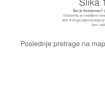
Slika 1
Što je Golubovac? 
Golubovac je naseljeno mest
selo ili druga aglomeracija g
žive i rad
Poslednje pretrage na mapi