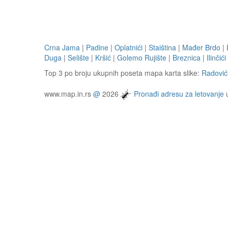
Crna Jama
|
Padine
|
Oplatnići
|
Staiština
|
Mađer Brdo
|
Duga
|
Selište
|
Kršić
|
Golemo Rujište
|
Breznica
|
Ilinčići
Top 3 po broju ukupnih poseta mapa karta slike:
Radović
www.map.in.rs
@
2026
Pronađi adresu za letovanje 