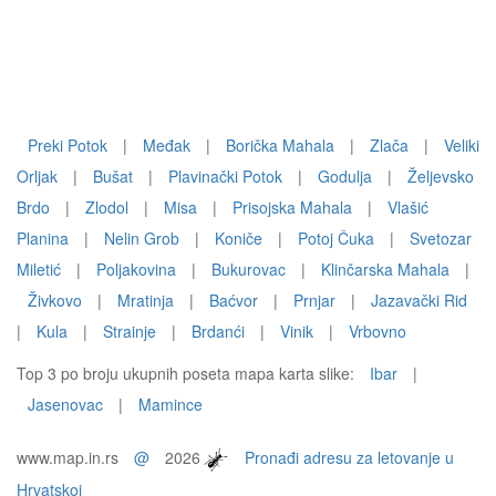
Preki Potok
|
Međak
|
Borička Mahala
|
Zlača
|
Veliki
Orljak
|
Bušat
|
Plavinački Potok
|
Godulja
|
Željevsko
Brdo
|
Zlodol
|
Misa
|
Prisojska Mahala
|
Vlašić
Planina
|
Nelin Grob
|
Koniče
|
Potoj Čuka
|
Svetozar
Miletić
|
Poljakovina
|
Bukurovac
|
Klinčarska Mahala
|
Živkovo
|
Mratinja
|
Baćvor
|
Prnjar
|
Jazavački Rid
|
Kula
|
Strainje
|
Brdanći
|
Vinik
|
Vrbovno
Top 3 po broju ukupnih poseta mapa karta slike:
Ibar
|
Jasenovac
|
Mamince
www.map.in.rs
@
2026
Pronađi adresu za letovanje u
Hrvatskoj