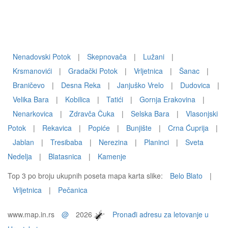
Nenadovski Potok
|
Skepnovača
|
Lužani
|
Krsmanovići
|
Gradački Potok
|
Vrljetnica
|
Šanac
|
Braničevo
|
Desna Reka
|
Janjuško Vrelo
|
Dudovica
|
Velika Bara
|
Kobilica
|
Tatići
|
Gornja Erakovina
|
Nenarkovica
|
Zdravča Čuka
|
Selska Bara
|
Vlasonjski
Potok
|
Rekavica
|
Popiće
|
Bunjište
|
Crna Ćuprija
|
Jablan
|
Tresibaba
|
Nerezina
|
Planinci
|
Sveta
Nedelja
|
Blatasnica
|
Kamenje
Top 3 po broju ukupnih poseta mapa karta slike:
Belo Blato
|
Vrljetnica
|
Pečanica
www.map.in.rs
@
2026
Pronađi adresu za letovanje u