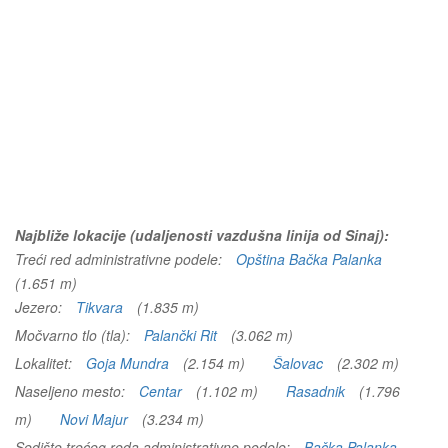
Najbliže lokacije (udaljenosti vazdušna linija od Sinaj):
Treći red administrativne podele:
Opština Bačka Palanka
(1.651 m)
Jezero:
Tikvara
(1.835 m)
Močvarno tlo (tla):
Palančki Rit
(3.062 m)
Lokalitet:
Goja Mundra
(2.154 m)
Šalovac
(2.302 m)
Naseljeno mesto:
Centar
(1.102 m)
Rasadnik
(1.796
m)
Novi Majur
(3.234 m)
Sedište trećeg reda administrativne podele:
Bačka Palanka