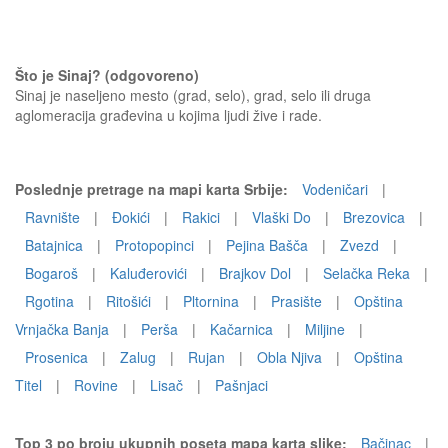
Što je Sinaj? (odgovoreno)
Sinaj je naseljeno mesto (grad, selo), grad, selo ili druga
aglomeracija građevina u kojima ljudi žive i rade.
Poslednje pretrage na mapi karta Srbije:
Vodeničari
|
Ravnište
|
Ðokići
|
Rakici
|
Vlaški Do
|
Brezovica
|
Batajnica
|
Protopopinci
|
Pejina Bašča
|
Zvezd
|
Bogaroš
|
Kaluđerovići
|
Brajkov Dol
|
Selačka Reka
|
Rgotina
|
Ritošići
|
Pltornina
|
Prasište
|
Opština
Vrnjačka Banja
|
Perša
|
Kačarnica
|
Miljine
|
Prosenica
|
Zalug
|
Rujan
|
Obla Njiva
|
Opština
Titel
|
Rovine
|
Lisač
|
Pašnjaci
Top 3 po broju ukupnih poseta mapa karta slike:
Bačinac
|