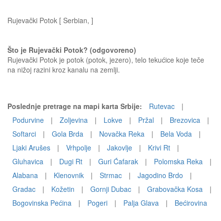
Rujevački Potok [ Serbian, ]
Što je Rujevački Potok? (odgovoreno)
Rujevački Potok je potok (potok, jezero), telo tekućice koje teče
na nižoj razini kroz kanalu na zemlji.
Poslednje pretrage na mapi karta Srbije:
Rutevac
|
Podurvine
|
Zoljevina
|
Lokve
|
Pržal
|
Brezovica
|
Softarci
|
Gola Brda
|
Novačka Reka
|
Bela Voda
|
Ljaki Arušes
|
Vrhpolje
|
Jakovlje
|
Krivi Rt
|
Gluhavica
|
Dugi Rt
|
Guri Ćafarak
|
Polomska Reka
|
Alabana
|
Klenovnik
|
Strmac
|
Jagodino Brdo
|
Gradac
|
Kožetin
|
Gornji Dubac
|
Grabovačka Kosa
|
Bogovinska Pećina
|
Pogeri
|
Palja Glava
|
Bećirovina