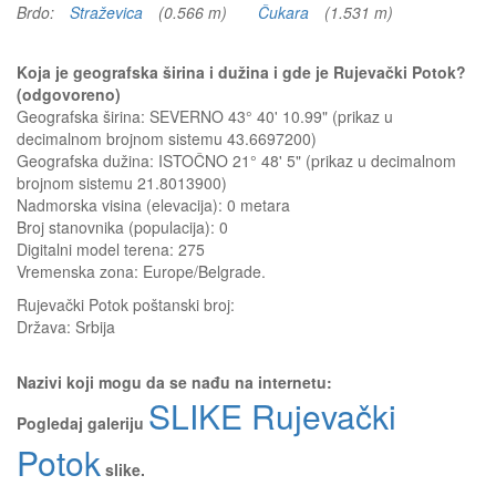
Brdo:
Straževica
(0.566 m)
Čukara
(1.531 m)
Koja je geografska širina i dužina i gde je Rujevački Potok?
(odgovoreno)
Geografska širina: SEVERNO 43° 40' 10.99" (prikaz u
decimalnom brojnom sistemu 43.6697200)
Geografska dužina: ISTOČNO 21° 48' 5" (prikaz u decimalnom
brojnom sistemu 21.8013900)
Nadmorska visina (elevacija):
0 metara
Broj stanovnika (populacija): 0
Digitalni model terena: 275
Vremenska zona: Europe/Belgrade.
Rujevački Potok
poštanski broj:
Država:
Srbija
Nazivi koji mogu da se nađu na internetu:
SLIKE Rujevački
Pogledaj galeriju
Potok
slike.