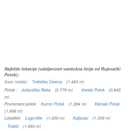
Najbliže lokacije (udaljenosti vazdušna linija od Rujevački
Potok):
Izvor (vrelo):
Trebićka Česma
(1.483 m)
Potok :
Jošanička Reka
(0.779 m)
Vrelski Potok
(0.845
m)
Povremeni potok:
Kumin Potok
(1.284 m)
Klenski Potok
(1.668 m)
Lokalitet:
Logorište
(1.000 m)
Kaljavac
(1.339 m)
Trebič
(1.693 m)