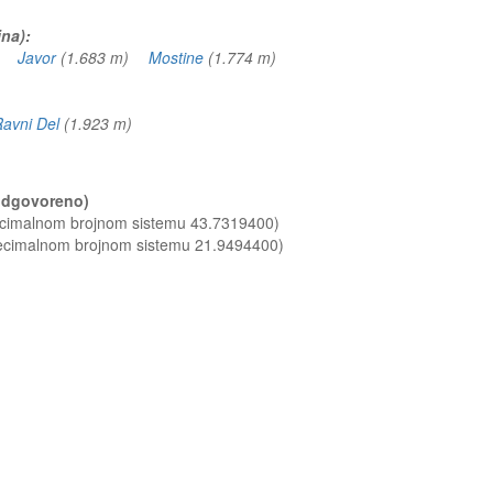
ina):
m)
Javor
(1.683 m)
Mostine
(1.774 m)
avni Del
(1.923 m)
(odgovoreno)
decimalnom brojnom sistemu 43.7319400)
decimalnom brojnom sistemu 21.9494400)