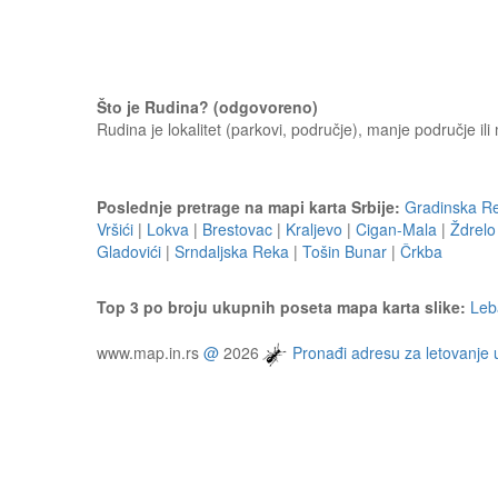
Što je Rudina? (odgovoreno)
Rudina je lokalitet (parkovi, područje), manje područje i
Poslednje pretrage na mapi karta Srbije:
Gradinska R
Vršići
|
Lokva
|
Brestovac
|
Kraljevo
|
Cigan-Mala
|
Ždrelo
Gladovići
|
Srndaljska Reka
|
Tošin Bunar
|
Črkba
Top 3 po broju ukupnih poseta mapa karta slike:
Leb
www.map.in.rs
@
2026
Pronađi adresu za letovanje 