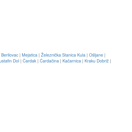
 Berilovac
|
Mejatica
|
Železnička Stanica Kula
|
Ošljane
|
stafin Dol
|
Čardak
|
Čardačina
|
Kačarnica
|
Kraku Dobriž
|