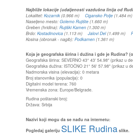
Najbliže lokacije (udaljenosti vazdušna linija od Rud
Lokalitet:
Kozarnik
(0.966 m)
Cigansko Polje
(1.484 
Naseljeno mesto:
Golemo Rujište
(1.660 m)
Greben (hridina):
Rujiški Kamen
(1.300 m)
Brdo:
Kostadinovica
(1.113 m)
Jalovi Del
(1.499 m)
R
Kosina (obronak - nagib):
Podkamen
(1.361 m)
Koja je geografska širina i dužina i gde je Rudina? 
Geografska širina: SEVERNO 43° 43' 54.98" (prikaz u 
Geografska dužina: ISTOČNO 21° 56' 57.98" (prikaz u 
Nadmorska visina (elevacija):
0 metara
Broj stanovnika (populacija): 0
Digitalni model terena: 760
Vremenska zona: Europe/Belgrade.
Rudina
poštanski broj:
Država:
Srbija
Nazivi koji mogu da se nađu na internetu:
SLIKE Rudina
Pogledaj galeriju
slike.