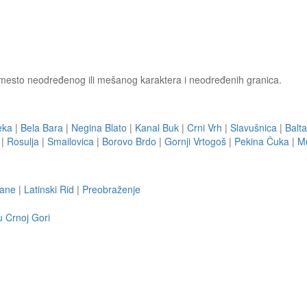
li mesto neodređenog ili mešanog karaktera i neodređenih granica.
eka
|
Bela Bara
|
Negina Blato
|
Kanal Buk
|
Crni Vrh
|
Slavušnica
|
Balta
|
Rosulja
|
Smailovica
|
Borovo Brdo
|
Gornji Vrtogoš
|
Pekina Čuka
|
Mu
ane
|
Latinski Rid
|
Preobraženje
u Crnoj Gori