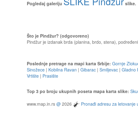
SLIKE Pindžur
Pogledaj galeriju
slike.
Što je Pindžur? (odgovoreno)
Pindžur je izdanak brda (planina, brdo, stena), podređeni 
Poslednje pretrage na mapi karta Srbije:
Gornje Zlok
Sinožece
|
Kobilna Ravan
|
Gibarac
|
Smiljevac
|
Gladno 
Vrtište
|
Prasište
Top 3 po broju ukupnih poseta mapa karta slike:
Sku
www.map.in.rs
@
2026
Pronađi adresu za letovanje 