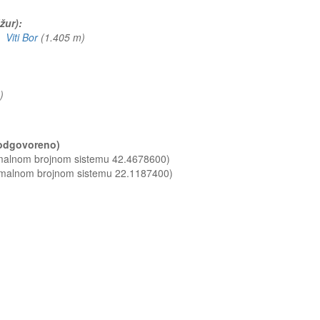
žur):
)
Viti Bor
(1.405 m)
 m)
 (odgovoreno)
imalnom brojnom sistemu 42.4678600)
cimalnom brojnom sistemu 22.1187400)