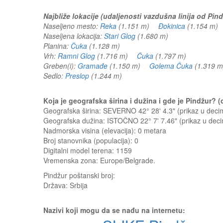
Najbliže lokacije (udaljenosti vazdušna linija od Pind
Naseljeno mesto:
Reka
(1.151 m)
Đokinica
(1.154 m
Naseljena lokacija:
Stari Glog
(1.680 m)
Planina:
Čuka
(1.128 m)
Vrh:
Ramni Glog
(1.716 m)
Čuka
(1.797 m)
Greben(i):
Gramađe
(1.150 m)
Golema Čuka
(1.319
Sedlo:
Preslop
(1.244 m)
Koja je geografska širina i dužina i gde je Pindžur?
Geografska širina: SEVERNO 42° 28' 4.3" (prikaz u dec
Geografska dužina: ISTOČNO 22° 7' 7.46" (prikaz u de
Nadmorska visina (elevacija):
0 metara
Broj stanovnika (populacija): 0
Digitalni model terena: 1159
Vremenska zona: Europe/Belgrade.
Pindžur
poštanski broj:
Država:
Srbija
Nazivi koji mogu da se nađu na internetu: