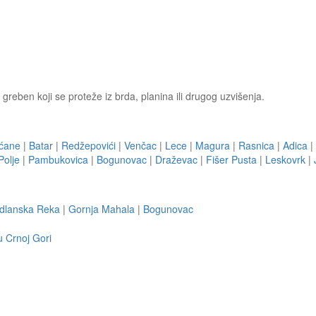
greben koji se proteže iz brda, planina ili drugog uzvišenja.
ućane
|
Batar
|
Redžepovići
|
Venčac
|
Lece
|
Magura
|
Rasnica
|
Adica
|
Polje
|
Pambukovica
|
Bogunovac
|
Draževac
|
Fišer Pusta
|
Leskovrk
|
dlanska Reka
|
Gornja Mahala
|
Bogunovac
u Crnoj Gori