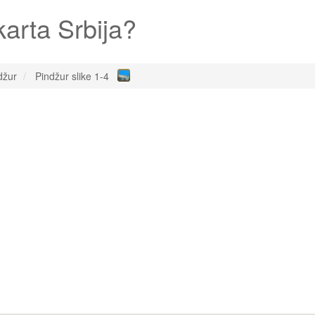
karta Srbija?
džur
Pindžur slike 1-4