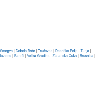
Smogva
|
Debelo Brdo
|
Trućevac
|
Dobrićko Polje
|
Turija
|
Jazbine
|
Bareši
|
Velika Gradina
|
Zlatanska Čuka
|
Brusnica
|