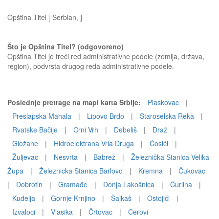
Opština Titel [ Serbian, ]
Što je Opština Titel? (odgovoreno)
Opština Titel je treći red administrativne podele (zemlja, država,
region), podvrsta drugog reda administrativne podele.
Poslednje pretrage na mapi karta Srbije:
Plaskovac
|
Preslapska Mahala
|
Lipovo Brdo
|
Staroselska Reka
|
Rvatske Bačije
|
Crni Vrh
|
Debeliš
|
Draž
|
Gložane
|
Hidroelektrana Vrla Druga
|
Ćosići
|
Žuljevac
|
Nesvrta
|
Babrež
|
Železnička Stanica Velika
Župa
|
Železnicka Stanica Barlovo
|
Kremna
|
Čukovac
|
Dobrotin
|
Gramađe
|
Donja Lakošnica
|
Ćurlina
|
Kudelja
|
Gornje Krnjino
|
Šajkaš
|
Ostojići
|
Izvaloci
|
Vlasika
|
Črtovac
|
Cerovi