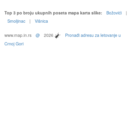
Top 3 po broju ukupnih poseta mapa karta slike:
Božovići
|
Smoljinac
|
Višnica
www.map.in.rs
@
2026
Pronađi adresu za letovanje u
Crnoj Gori