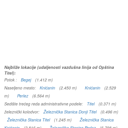
Najbliže lokacije (udaljenosti vazdušna linija od Opština
Titel):
Potok :
Begej
(1.412 m)
Naseljeno mesto:
Knićanin
(2.450 m)
Knićanin
(2.529
m)
Perlez
(6.564 m)
Sedište trećeg reda administrativne podele:
Titel
(0.371 m)
železnički kolodvor:
Železnička Stanica Donji Titel
(0.496 m)
Železnička Stanica Titel
(1.245 m)
Železnička Stanica
Knićanin
(2.816 m)
Železnička Stanica Perlez
(6.798 m)