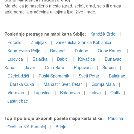
Manđelica je naseljeno mesto (grad, selo), grad, selo ili druga
aglomeracija građevina u kojima ljudi žive i rade.
Poslednje pretrage na mapi karta Srbije:
Kandžik Brdo
|
Potočić
|
Zmijnjak
|
Železnička Stanica Kobišnica
|
Konarevsko Polje
|
Ravanci
|
Dulebe
|
Orlov Kamen
|
Lipovica
|
Balačka
|
Babići
|
Kovačica
|
Dunavac
Kanal
|
Javor
|
Crna Bara
|
Papovača
|
Šerćeg
|
Dželebdžići
|
Ruski Spomenik
|
Sveti Petar
|
Balajnac
|
Barska Čuka
|
Manastir Sveti Petar
|
Gornja Mala
|
Vidrovac
|
Tapavica
|
Balanovac
|
Lokva
|
Oblik
|
Jastrijebac
Top 3 po broju ukupnih poseta mapa karta slike:
Paučina
|
Opština Niš-Pantelej
|
Brinje