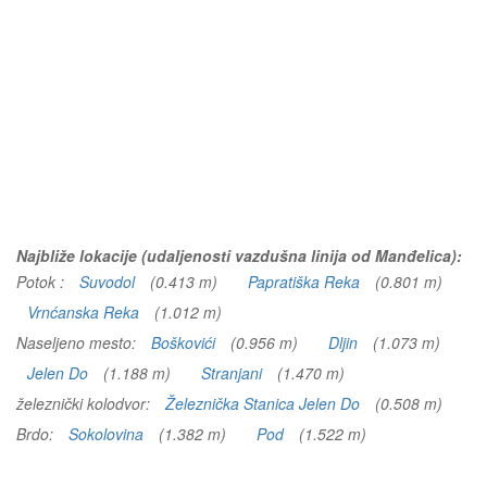
Najbliže lokacije (udaljenosti vazdušna linija od Manđelica):
Potok :
Suvodol
(0.413 m)
Papratiška Reka
(0.801 m)
Vrnćanska Reka
(1.012 m)
Naseljeno mesto:
Boškovići
(0.956 m)
Dljin
(1.073 m)
Jelen Do
(1.188 m)
Stranjani
(1.470 m)
železnički kolodvor:
Železnička Stanica Jelen Do
(0.508 m)
Brdo:
Sokolovina
(1.382 m)
Pod
(1.522 m)