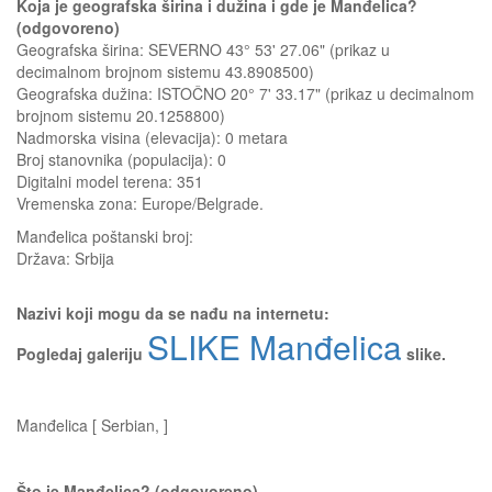
Koja je geografska širina i dužina i gde je Manđelica?
(odgovoreno)
Geografska širina: SEVERNO 43° 53' 27.06" (prikaz u
decimalnom brojnom sistemu 43.8908500)
Geografska dužina: ISTOČNO 20° 7' 33.17" (prikaz u decimalnom
brojnom sistemu 20.1258800)
Nadmorska visina (elevacija):
0 metara
Broj stanovnika (populacija): 0
Digitalni model terena: 351
Vremenska zona: Europe/Belgrade.
Manđelica
poštanski broj:
Država:
Srbija
Nazivi koji mogu da se nađu na internetu:
SLIKE Manđelica
Pogledaj galeriju
slike.
Manđelica [ Serbian, ]
Što je Manđelica? (odgovoreno)