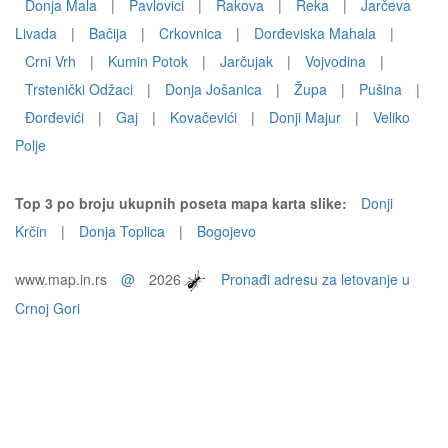
Donja Mala
|
Pavlovici
|
Rakova
|
Reka
|
Jarčeva
Livada
|
Bačija
|
Crkovnica
|
Dorđeviska Mahala
|
Crni Vrh
|
Kumin Potok
|
Jarčujak
|
Vojvodina
|
Trstenički Odžaci
|
Donja Jošanica
|
Župa
|
Pušina
|
Ðorđevići
|
Gaj
|
Kovačevići
|
Donji Majur
|
Veliko
Polje
Top 3 po broju ukupnih poseta mapa karta slike:
Donji
Krčin
|
Donja Toplica
|
Bogojevo
www.map.in.rs
@
2026
Pronađi adresu za letovanje u
Crnoj Gori