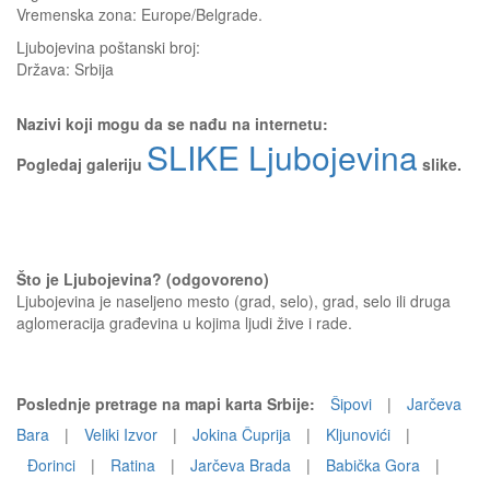
Vremenska zona: Europe/Belgrade.
Ljubojevina
poštanski broj:
Država:
Srbija
Nazivi koji mogu da se nađu na internetu:
SLIKE Ljubojevina
Pogledaj galeriju
slike.
Što je Ljubojevina? (odgovoreno)
Ljubojevina je naseljeno mesto (grad, selo), grad, selo ili druga
aglomeracija građevina u kojima ljudi žive i rade.
Poslednje pretrage na mapi karta Srbije:
Šipovi
|
Jarčeva
Bara
|
Veliki Izvor
|
Jokina Čuprija
|
Kljunovići
|
Ðorinci
|
Ratina
|
Jarčeva Brada
|
Babička Gora
|