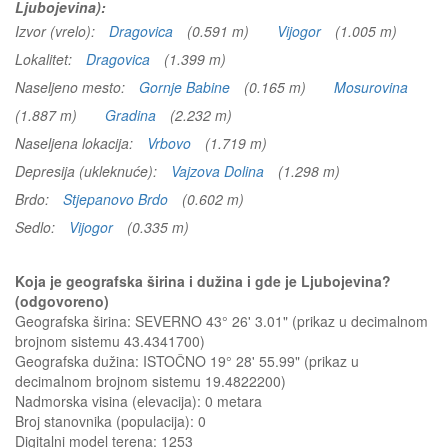
Ljubojevina):
Izvor (vrelo):
Dragovica
(0.591 m)
Vijogor
(1.005 m)
Lokalitet:
Dragovica
(1.399 m)
Naseljeno mesto:
Gornje Babine
(0.165 m)
Mosurovina
(1.887 m)
Gradina
(2.232 m)
Naseljena lokacija:
Vrbovo
(1.719 m)
Depresija (ukleknuće):
Vajzova Dolina
(1.298 m)
Brdo:
Stjepanovo Brdo
(0.602 m)
Sedlo:
Vijogor
(0.335 m)
Koja je geografska širina i dužina i gde je Ljubojevina?
(odgovoreno)
Geografska širina: SEVERNO 43° 26' 3.01" (prikaz u decimalnom
brojnom sistemu 43.4341700)
Geografska dužina: ISTOČNO 19° 28' 55.99" (prikaz u
decimalnom brojnom sistemu 19.4822200)
Nadmorska visina (elevacija):
0 metara
Broj stanovnika (populacija): 0
Digitalni model terena: 1253