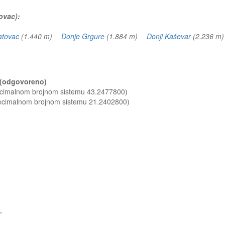
ovac):
atovac
(1.440 m)
Donje Grgure
(1.884 m)
Donji Kaševar
(2.236 
? (odgovoreno)
decimalnom brojnom sistemu 43.2477800)
decimalnom brojnom sistemu 21.2402800)
.