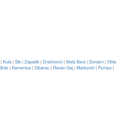
|
Kula
|
Šib
|
Zapađe
|
Dračinovci
|
Mala Bara
|
Donjani
|
Obla
 Brdo
|
Kamenica
|
Gibarac
|
Ravan Gaj
|
Markovići
|
Pumpa
|