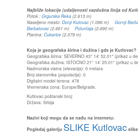
Najbliže lokacije (udaljenosti vazdušna linija od Kutl
Potok :
Grgurska Reka
(2.613 m)
Naseljeno mesto:
Donji Kutovac
(1.096 m)
Gornji Barb
Barbatovac
(2.661 m)
Poturčaja
(2.690 m)
Planina:
Čukarice
(2.079 m)
Koja je geografska širina i dužina i gde je Kutlovac
Geografska širina: SEVERNO 43° 14' 52.01" (prikaz u 
Geografska dužina: ISTOČNO 21° 14' 25.01" (prikaz u 
Nadmorska visina (elevacija):
0 metara
Broj stanovnika (populacija): 0
Digitalni model terena: 478
Vremenska zona: Europe/Belgrade.
Kutlovac
poštanski broj:
Država:
Srbija
Nazivi koji mogu da se nađu na internetu:
SLIKE Kutlovac
Pogledaj galeriju
slike