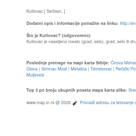
Kutlovac [ Serbian, ]
Dodatni opis i informacije potražite na linku:
http://e
Što je Kutlovac? (odgovoreno)
Kutlovac je naseljeno mesto (grad, selo), grad, selo ili dr
Poslednje pretrage na mapi karta Srbije:
Ćirova Meha
Glava
|
Siminac Most
|
Metalica
|
Tetrebovac
|
Rečički Po
Muljeviće
Top 3 po broju ukupnih poseta mapa karta slike:
Sre
www.map.in.rs
@
2026
Pronađi adresu za letovanje 