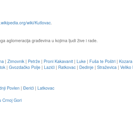
n.wikipedia.org/wiki/Kutlovac
.
uga aglomeracija građevina u kojima ljudi žive i rade.
na
|
Zimovnik
|
Petrže
|
Proni Kakavanit
|
Luke
|
Fuša te Poštri
|
Kozara
tok
|
Gvozdačko Polje
|
Lazići
|
Ratkovac
|
Dedinje
|
Straževica
|
Veliko
dnji Povlen
|
Ðerići
|
Latkovac
u Crnoj Gori