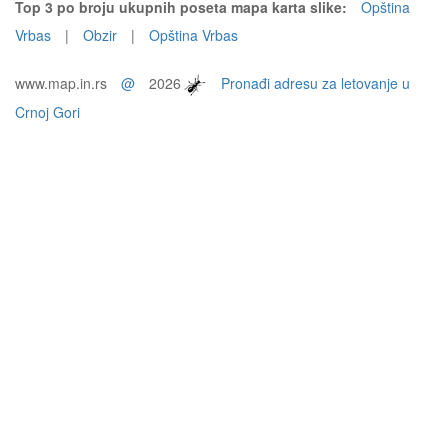
Top 3 po broju ukupnih poseta mapa karta slike:
Opština
Vrbas
|
Obzir
|
Opština Vrbas
www.map.in.rs
@
2026
Pronađi adresu za letovanje u
Crnoj Gori