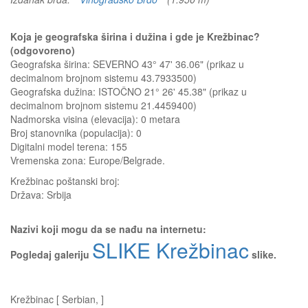
Koja je geografska širina i dužina i gde je Krežbinac?
(odgovoreno)
Geografska širina: SEVERNO 43° 47' 36.06" (prikaz u
decimalnom brojnom sistemu 43.7933500)
Geografska dužina: ISTOČNO 21° 26' 45.38" (prikaz u
decimalnom brojnom sistemu 21.4459400)
Nadmorska visina (elevacija):
0 metara
Broj stanovnika (populacija): 0
Digitalni model terena: 155
Vremenska zona: Europe/Belgrade.
Krežbinac
poštanski broj:
Država:
Srbija
Nazivi koji mogu da se nađu na internetu:
SLIKE Krežbinac
Pogledaj galeriju
slike.
Krežbinac [ Serbian, ]