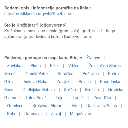
Dodatni opis i informacije potražite na linku:
http://en.wikipedia.org/wiki/Krežbinac
.
Što je Krežbinac? (odgovoreno)
Krežbinac je naseljeno mesto (grad, selo), grad, selo ili druga
aglomeracija građevina u kojima ljudi žive i rade.
Poslednje pretrage na mapi karta Srbije:
Živkovo
|
Zavlaka
|
Plana
|
Kićer
|
Vrbica
|
Železnička Stanica
Mrsać
|
Duboki Potok
|
Koraćica
|
Počevica
|
Kodra
Glinja
|
Vukova Reka
|
Zavljak
|
Prljusa
|
Koporinska
Kosa
|
Dudinjska Mahala
|
Selište
|
Brezine
|
Gradska
Glama
|
Totov Salaš
|
Leje
|
Terzići
|
Zavodišta
|
Gorčince
|
Kruševac Airport
|
Vis
|
Danilovljev Salaš
|
Kula
|
Darosava
|
Zavoj
|
Magaševac