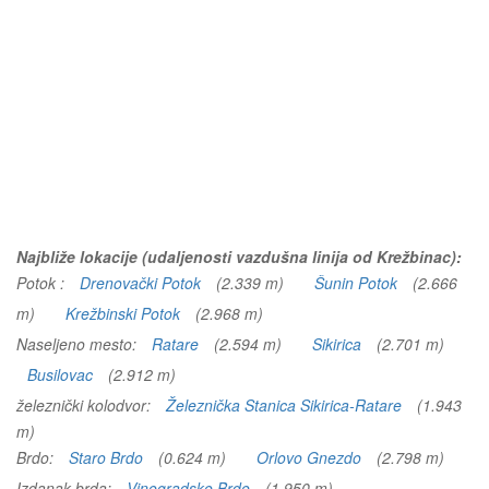
Najbliže lokacije (udaljenosti vazdušna linija od Krežbinac):
Potok :
Drenovački Potok
(2.339 m)
Šunin Potok
(2.666
m)
Krežbinski Potok
(2.968 m)
Naseljeno mesto:
Ratare
(2.594 m)
Sikirica
(2.701 m)
Busilovac
(2.912 m)
železnički kolodvor:
Železnička Stanica Sikirica-Ratare
(1.943
m)
Brdo:
Staro Brdo
(0.624 m)
Orlovo Gnezdo
(2.798 m)
Izdanak brda:
Vinogradsko Brdo
(1.950 m)