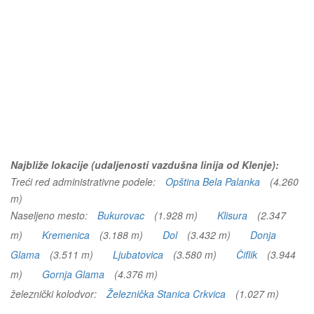
Najbliže lokacije (udaljenosti vazdušna linija od Klenje):
Treći red administrativne podele:
Opština Bela Palanka
(4.260
m)
Naseljeno mesto:
Bukurovac
(1.928 m)
Klisura
(2.347
m)
Kremenica
(3.188 m)
Dol
(3.432 m)
Donja
Glama
(3.511 m)
Ljubatovica
(3.580 m)
Čiflik
(3.944
m)
Gornja Glama
(4.376 m)
železnički kolodvor:
Železnička Stanica Crkvica
(1.027 m)