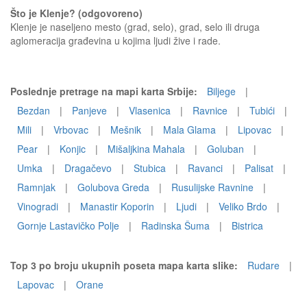
Što je Klenje? (odgovoreno)
Klenje je naseljeno mesto (grad, selo), grad, selo ili druga
aglomeracija građevina u kojima ljudi žive i rade.
Poslednje pretrage na mapi karta Srbije:
Biljege
|
Bezdan
|
Panjeve
|
Vlasenica
|
Ravnice
|
Tubići
|
Mili
|
Vrbovac
|
Mešnik
|
Mala Glama
|
Lipovac
|
Pear
|
Konjic
|
Mišaljkina Mahala
|
Goluban
|
Umka
|
Dragačevo
|
Stubica
|
Ravanci
|
Palisat
|
Ramnjak
|
Golubova Greda
|
Rusulijske Ravnine
|
Vinogradi
|
Manastir Koporin
|
Ljudi
|
Veliko Brdo
|
Gornje Lastavičko Polje
|
Radinska Šuma
|
Bistrica
Top 3 po broju ukupnih poseta mapa karta slike:
Rudare
|
Lapovac
|
Orane