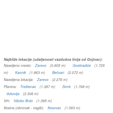
Najbliže lokacije (udaljenosti vazdušna linija od Gnjivac):
Naseljeno mesto:
Zarevo
(0.805 m)
Gostiradiće
(1.725
m)
Kaonik
(1.863 m)
Bečvari
(2.072 m)
Naseljena lokacija:
Zarevo
(2.276 m)
Planina:
Treštenac
(1.387 m)
Smrk
(1.768 m)
Vukovija
(2.306 m)
Vrh:
Višoko Brdo
(1.395 m)
Kosina (obronak - nagib):
Kosovac
(1.563 m)