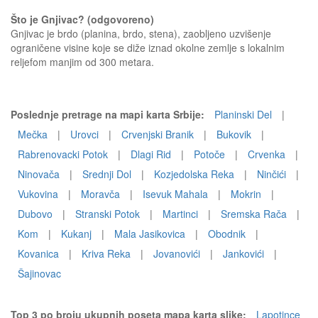
Što je Gnjivac? (odgovoreno)
Gnjivac je brdo (planina, brdo, stena), zaobljeno uzvišenje
ograničene visine koje se diže iznad okolne zemlje s lokalnim
reljefom manjim od 300 metara.
Poslednje pretrage na mapi karta Srbije:
Planinski Del
|
Mečka
|
Urovci
|
Crvenjski Branik
|
Bukovik
|
Rabrenovacki Potok
|
Dlagi Rid
|
Potoče
|
Crvenka
|
Ninovača
|
Srednji Dol
|
Kozjedolska Reka
|
Ninčići
|
Vukovina
|
Moravča
|
Isevuk Mahala
|
Mokrin
|
Dubovo
|
Stranski Potok
|
Martinci
|
Sremska Rača
|
Kom
|
Kukanj
|
Mala Jasikovica
|
Obodnik
|
Kovanica
|
Kriva Reka
|
Jovanovići
|
Jankovići
|
Šajinovac
Top 3 po broju ukupnih poseta mapa karta slike:
Lapotince