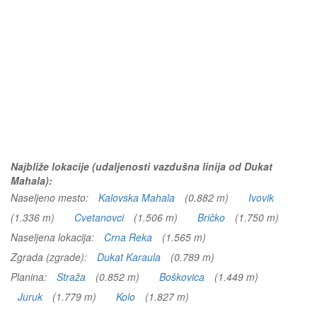
Najbliže lokacije (udaljenosti vazdušna linija od Dukat
Mahala):
Naseljeno mesto:
Kalovska Mahala
(0.882 m)
Ivovik
(1.336 m)
Cvetanovci
(1.506 m)
Bričko
(1.750 m)
Naseljena lokacija:
Crna Reka
(1.565 m)
Zgrada (zgrade):
Dukat Karaula
(0.789 m)
Planina:
Straža
(0.852 m)
Boškovica
(1.449 m)
Juruk
(1.779 m)
Kolo
(1.827 m)