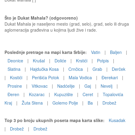
Što je Dukat Mahala? (odgovoreno)
Dukat Mahala je naseljeno mesto (grad, selo), grad, selo ili druga
aglomeracija građevina u kojima ljudi žive i rade.
Poslednje pretrage na mapi karta Srbije:
Vatin
|
Baljen
|
Deonice
|
Krušal
|
Doliće
|
Krstići
|
Potpis
|
Slatina
|
Hajdučka Kosa
|
Crnčica
|
Grab
|
Derček
|
Kostići
|
Perišića Potok
|
Mala Vodica
|
Ðerekari
|
Prosine
|
Vitkovac
|
Nadćelije
|
Gaj
|
Nevelj
|
Ðeren
|
Kozarac
|
Kupuzište
|
Ceret
|
Topalovića
Kraj
|
Žuta Stena
|
Golemo Polje
|
Ba
|
Drobež
Top 3 po broju ukupnih poseta mapa karta slike:
Kusadak
|
Drobež
|
Drobež