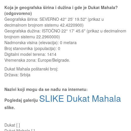
Koja je geografska širina i dužina i gde je Dukat Mahala?
(odgovoreno)
Geografska širina: SEVERNO 42° 25' 19.52" (prikaz u
decimalnom brojnom sistemu 42.4220900)
Geografska dužina: ISTOČNO 22° 17' 45.6" (prikaz u decimalnom
brojnom sistemu 22.2960000)
Nadmorska visina (elevacija):
0 metara
Broj stanovnika (populacija): 0
Digitalni model terena: 1414
Vremenska zona: Europe/Belgrade.
Dukat Mahala
poštanski broj:
Država:
Srbija
Nazivi koji mogu da se nađu na internetu:
SLIKE Dukat Mahala
Pogledaj galeriju
slike.
Dukat [ ]
Dukat Mahala [ ]