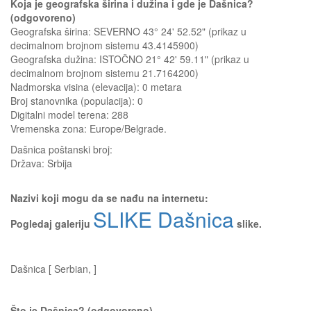
Koja je geografska širina i dužina i gde je Dašnica?
(odgovoreno)
Geografska širina: SEVERNO 43° 24' 52.52" (prikaz u
decimalnom brojnom sistemu 43.4145900)
Geografska dužina: ISTOČNO 21° 42' 59.11" (prikaz u
decimalnom brojnom sistemu 21.7164200)
Nadmorska visina (elevacija):
0 metara
Broj stanovnika (populacija): 0
Digitalni model terena: 288
Vremenska zona: Europe/Belgrade.
Dašnica
poštanski broj:
Država:
Srbija
Nazivi koji mogu da se nađu na internetu:
SLIKE Dašnica
Pogledaj galeriju
slike.
Dašnica [ Serbian, ]
Što je Dašnica? (odgovoreno)