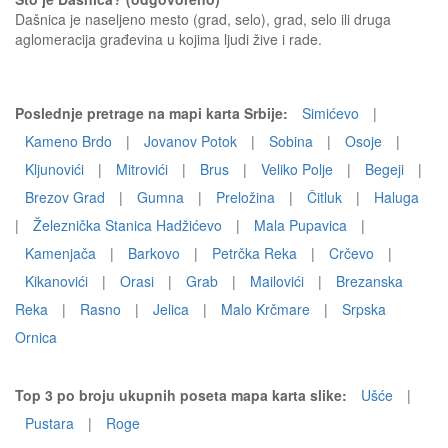
Dašnica je naseljeno mesto (grad, selo), grad, selo ili druga
aglomeracija građevina u kojima ljudi žive i rade.
Poslednje pretrage na mapi karta Srbije:
Simićevo
|
Kameno Brdo
|
Jovanov Potok
|
Sobina
|
Osoje
|
Kljunovići
|
Mitrovići
|
Brus
|
Veliko Polje
|
Begeji
|
Brezov Grad
|
Gumna
|
Preložina
|
Čitluk
|
Haluga
|
Železnička Stanica Hadžićevo
|
Mala Pupavica
|
Kamenjača
|
Barkovo
|
Petrčka Reka
|
Crčevo
|
Kikanovići
|
Orasi
|
Grab
|
Mailovići
|
Brezanska
Reka
|
Rasno
|
Jelica
|
Malo Krčmare
|
Srpska
Ornica
Top 3 po broju ukupnih poseta mapa karta slike:
Ušće
|
Pustara
|
Roge