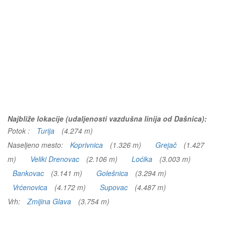
Najbliže lokacije (udaljenosti vazdušna linija od Dašnica):
Potok :
Turija
(4.274 m)
Naseljeno mesto:
Koprivnica
(1.326 m)
Grejač
(1.427
m)
Veliki Drenovac
(2.106 m)
Loćika
(3.003 m)
Bankovac
(3.141 m)
Golešnica
(3.294 m)
Vrćenovica
(4.172 m)
Supovac
(4.487 m)
Vrh:
Zmijina Glava
(3.754 m)