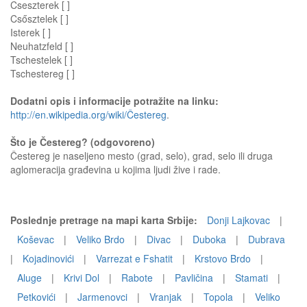
Cseszterek [ ]
Csősztelek [ ]
Isterek [ ]
Neuhatzfeld [ ]
Tschestelek [ ]
Tschestereg [ ]
Dodatni opis i informacije potražite na linku:
http://en.wikipedia.org/wiki/Čestereg
.
Što je Čestereg? (odgovoreno)
Čestereg je naseljeno mesto (grad, selo), grad, selo ili druga
aglomeracija građevina u kojima ljudi žive i rade.
Poslednje pretrage na mapi karta Srbije:
Donji Lajkovac
|
Koševac
|
Veliko Brdo
|
Divac
|
Duboka
|
Dubrava
|
Kojadinovići
|
Varrezat e Fshatit
|
Krstovo Brdo
|
Aluge
|
Krivi Dol
|
Rabote
|
Pavličina
|
Stamati
|
Petkovići
|
Jarmenovci
|
Vranjak
|
Topola
|
Veliko