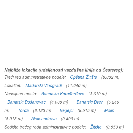
Najbliže lokacije (udaljenosti vazdušna linija od Čestereg):
Treći red administrativne podele:
Opština Žitište
(8.832 m)
Lokalitet:
Mađarski Vinogradi
(11.040 m)
Naseljeno mesto:
Banatsko Karađorđevo
(3.610 m)
Banatski Dušanovac
(4.068 m)
Banatski Dvor
(5.246
m)
Torda
(6.123 m)
Begejci
(8.515 m)
Molin
(8.913 m)
Aleksandrovo
(9.490 m)
Sedište trećeg reda administrativne podele:
Žitište
(8.850 m)