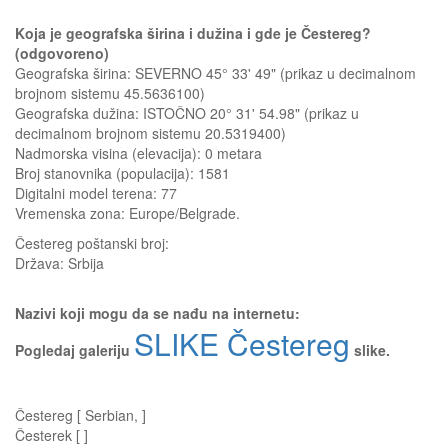
Koja je geografska širina i dužina i gde je Čestereg?
(odgovoreno)
Geografska širina: SEVERNO 45° 33' 49" (prikaz u decimalnom
brojnom sistemu 45.5636100)
Geografska dužina: ISTOČNO 20° 31' 54.98" (prikaz u
decimalnom brojnom sistemu 20.5319400)
Nadmorska visina (elevacija):
0 metara
Broj stanovnika (populacija): 1581
Digitalni model terena: 77
Vremenska zona: Europe/Belgrade.
Čestereg
poštanski broj:
Država:
Srbija
Nazivi koji mogu da se nađu na internetu:
SLIKE Čestereg
Pogledaj galeriju
slike.
Čestereg [ Serbian, ]
Česterek [ ]