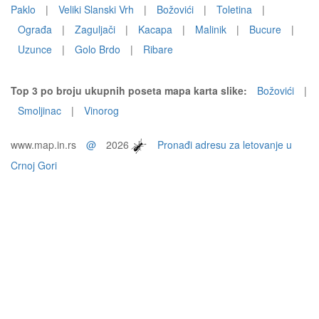
Paklo
|
Veliki Slanski Vrh
|
Božovići
|
Toletina
|
Ograđa
|
Zaguljači
|
Kacapa
|
Malinik
|
Bucure
|
Uzunce
|
Golo Brdo
|
Ribare
Top 3 po broju ukupnih poseta mapa karta slike:
Božovići
|
Smoljinac
|
Vinorog
www.map.in.rs
@
2026
Pronađi adresu za letovanje u
Crnoj Gori