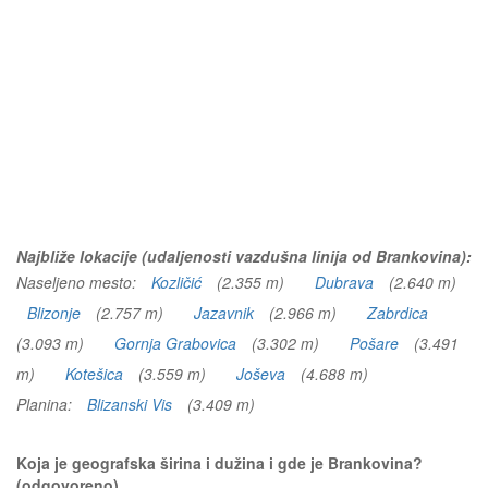
Najbliže lokacije (udaljenosti vazdušna linija od Brankovina):
Naseljeno mesto:
Kozličić
(2.355 m)
Dubrava
(2.640 m)
Blizonje
(2.757 m)
Jazavnik
(2.966 m)
Zabrdica
(3.093 m)
Gornja Grabovica
(3.302 m)
Pošare
(3.491
m)
Kotešica
(3.559 m)
Joševa
(4.688 m)
Planina:
Blizanski Vis
(3.409 m)
Koja je geografska širina i dužina i gde je Brankovina?
(odgovoreno)