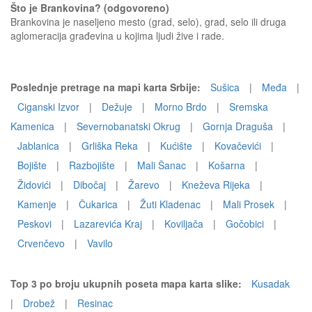
Što je Brankovina? (odgovoreno)
Brankovina je naseljeno mesto (grad, selo), grad, selo ili druga
aglomeracija građevina u kojima ljudi žive i rade.
Poslednje pretrage na mapi karta Srbije:
Sušica
|
Međa
|
Ciganski Izvor
|
Dežuje
|
Morno Brdo
|
Sremska
Kamenica
|
Severnobanatski Okrug
|
Gornja Draguša
|
Jablanica
|
Grliška Reka
|
Kućište
|
Kovačevići
|
Bojište
|
Razbojište
|
Mali Šanac
|
Košarna
|
Židovići
|
Dibočaj
|
Žarevo
|
Kneževa Rijeka
|
Kamenje
|
Čukarica
|
Žuti Kladenac
|
Mali Prosek
|
Peskovi
|
Lazarevića Kraj
|
Koviljača
|
Gočobici
|
Crvenčevo
|
Vavilo
Top 3 po broju ukupnih poseta mapa karta slike:
Kusadak
|
Drobež
|
Resinac