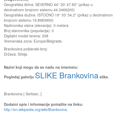
Geografska širina: SEVERNO 44° 20' 47.83" (prikaz u
decimalnom brojnom sistemu 44.3466200)
Geografska dužina: ISTOČNO 19° 53' 54.2" (prikaz u decimalnom
brojnom sistemu 19.8983900)
Nadmorska visina (elevacija):
0 metara
Broj stanovnika (populacija): 0
Digitalni model terena: 258
Vremenska zona: Europe/Belgrade.
Brankovina
poštanski broj:
Država:
Srbija
Nazivi koji mogu da se nađu na internetu:
SLIKE Brankovina
Pogledaj galeriju
slike.
Brankovina [ Serbian, ]
Dodatni opis i informacije potražite na linku:
http://en.wikipedia.org/wiki/Brankovina
.