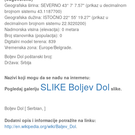
Geografska širina: SEVERNO 43° 7' 7.57" (prikaz u decimalnom
brojnom sistemu 43.1187700)
Geografska dužina: ISTOČNO 22° 55' 19.27" (prikaz u
decimalnom brojnom sistemu 22.9220200)
Nadmorska visina (elevacija):
0 metara
Broj stanovnika (populacija): 0
Digitalni model terena: 839
Vremenska zona: Europe/Belgrade.
Boljev Dol
poštanski broj:
Država:
Srbija
Nazivi koji mogu da se nađu na internetu:
SLIKE Boljev Dol
Pogledaj galeriju
slike.
Boljev Dol [ Serbian, ]
Dodatni opis i informacije potražite na linku:
http://en.wikipedia.org/wiki/Baljev_Dol
.