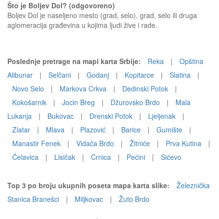
Što je Boljev Dol? (odgovoreno)
Boljev Dol je naseljeno mesto (grad, selo), grad, selo ili druga
aglomeracija građevina u kojima ljudi žive i rade.
Poslednje pretrage na mapi karta Srbije:
Reka
|
Opština
Alibunar
|
Selčani
|
Godanj
|
Kopitarce
|
Slatina
|
Novo Selo
|
Markova Crkva
|
Dedinski Potok
|
Kokošarnik
|
Jocin Breg
|
Džurovsko Brdo
|
Mala
Lukanja
|
Bukovac
|
Drenski Potok
|
Ljeljenak
|
Zlatar
|
Mlava
|
Plazović
|
Barice
|
Gumište
|
Manastir Fenek
|
Vidača Brdo
|
Žitniće
|
Prva Kutina
|
Ćelavica
|
Lisičak
|
Crnica
|
Pećini
|
Sićevo
Top 3 po broju ukupnih poseta mapa karta slike:
Železnička
Stanica Branešci
|
Miljkovac
|
Žuto Brdo