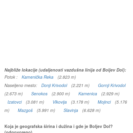
Najbliže lokacije (udaljenosti vazdušna linija od Boljev Dol):
Potok :
Kamenička Reka
(2.823 m)
Naseljeno mesto:
Donji Krivodol
(2.221 m)
Gornji Krivodol
(2.673 m)
Senokos
(2.900 m)
Kamenica
(2.929 m)
Izatovci
(3.081 m)
Vlkovija
(3.178 m)
Mojinci
(5.176
m)
Mazgoš
(5.991 m)
Slavinja
(6.628 m)
Koja je geografska širina i dužina i gde je Boljev Dol?
(odgovoreno)