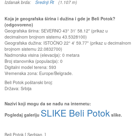
Izdanak brda:
Srednji Rt
(1.107 m)
Koja je geografska širina i dužina i gde je Beli Potok?
(odgovoreno)
Geografska širina: SEVERNO 43° 31' 58.12" (prikaz u
decimalnom brojnom sistemu 43.5328100)
Geografska dužina: ISTOČNO 22° 4' 59.77" (prikaz u decimalnom
brojnom sistemu 22.0832700)
Nadmorska visina (elevacija):
0 metara
Broj stanovnika (populacija): 0
Digitalni model terena: 593
Vremenska zona: Europe/Belgrade.
Beli Potok
poštanski broj:
Država:
Srbija
Nazivi koji mogu da se nađu na internetu:
SLIKE Beli Potok
Pogledaj galeriju
slike.
Beli Potok [ Serbian, ]