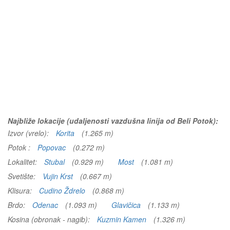
Najbliže lokacije (udaljenosti vazdušna linija od Beli Potok):
Izvor (vrelo):
Korita
(1.265 m)
Potok :
Popovac
(0.272 m)
Lokalitet:
Stubal
(0.929 m)
Most
(1.081 m)
Svetište:
Vujin Krst
(0.667 m)
Klisura:
Cudino Ždrelo
(0.868 m)
Brdo:
Odenac
(1.093 m)
Glavičica
(1.133 m)
Kosina (obronak - nagib):
Kuzmin Kamen
(1.326 m)