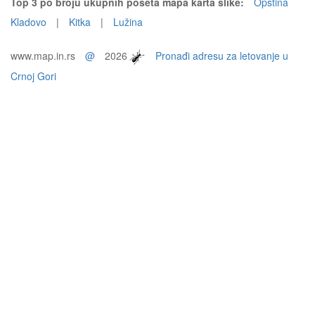
Top 3 po broju ukupnih poseta mapa karta slike:
Opština
Kladovo
|
Kitka
|
Lužina
www.map.in.rs
@
2026
Pronađi adresu za letovanje u
Crnoj Gori