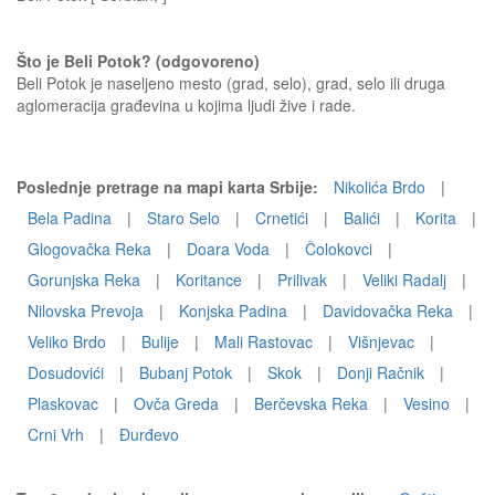
Što je Beli Potok? (odgovoreno)
Beli Potok je naseljeno mesto (grad, selo), grad, selo ili druga
aglomeracija građevina u kojima ljudi žive i rade.
Poslednje pretrage na mapi karta Srbije:
Nikolića Brdo
|
Bela Padina
|
Staro Selo
|
Crnetići
|
Balići
|
Korita
|
Glogovačka Reka
|
Doara Voda
|
Čolokovci
|
Gorunjska Reka
|
Koritance
|
Prilivak
|
Veliki Radalj
|
Nilovska Prevoja
|
Konjska Padina
|
Davidovačka Reka
|
Veliko Brdo
|
Bulije
|
Mali Rastovac
|
Višnjevac
|
Dosudovići
|
Bubanj Potok
|
Skok
|
Donji Račnik
|
Plaskovac
|
Ovča Greda
|
Berčevska Reka
|
Vesino
|
Crni Vrh
|
Ðurđevo