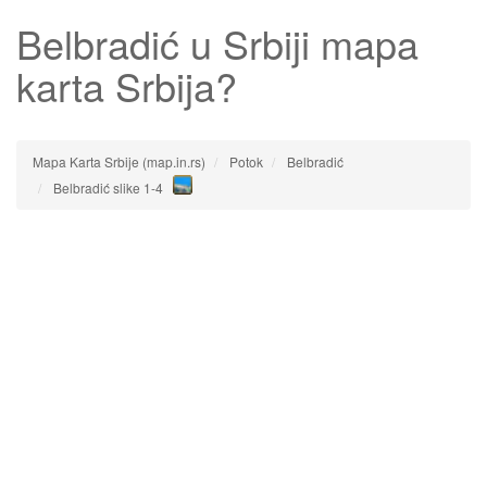
Belbradić
u Srbiji mapa
karta Srbija?
Mapa Karta Srbije (map.in.rs)
Potok
Belbradić
Belbradić slike 1-4