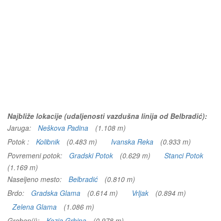
Najbliže lokacije (udaljenosti vazdušna linija od Belbradić):
Jaruga:
Neškova Padina
(1.108 m)
Potok :
Kolibnik
(0.483 m)
Ivanska Reka
(0.933 m)
Povremeni potok:
Gradski Potok
(0.629 m)
Stanci Potok
(1.169 m)
Naseljeno mesto:
Belbradić
(0.810 m)
Brdo:
Gradska Glama
(0.614 m)
Vrljak
(0.894 m)
Zelena Glama
(1.086 m)
Greben(i):
Kozja Grbina
(0.978 m)