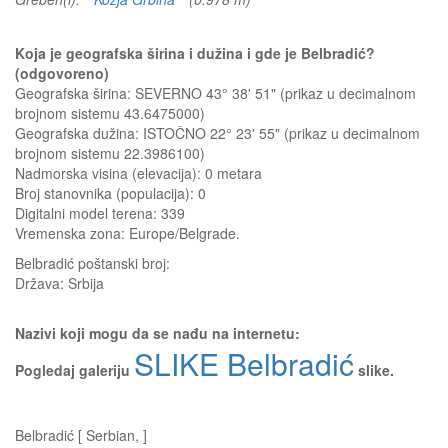
Koja je geografska širina i dužina i gde je Belbradić?
(odgovoreno)
Geografska širina: SEVERNO 43° 38' 51" (prikaz u decimalnom
brojnom sistemu 43.6475000)
Geografska dužina: ISTOČNO 22° 23' 55" (prikaz u decimalnom
brojnom sistemu 22.3986100)
Nadmorska visina (elevacija):
0 metara
Broj stanovnika (populacija): 0
Digitalni model terena: 339
Vremenska zona: Europe/Belgrade.
Belbradić
poštanski broj:
Država:
Srbija
Nazivi koji mogu da se nađu na internetu:
SLIKE Belbradić
Pogledaj galeriju
slike.
Belbradić [ Serbian, ]