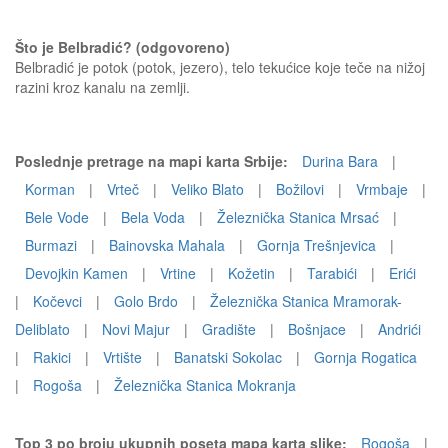
Što je Belbradić? (odgovoreno)
Belbradić je potok (potok, jezero), telo tekućice koje teče na nižoj
razini kroz kanalu na zemlji.
Poslednje pretrage na mapi karta Srbije:
Durina Bara
|
Korman
|
Vrteč
|
Veliko Blato
|
Božilovi
|
Vrmbaje
|
Bele Vode
|
Bela Voda
|
Železnička Stanica Mrsać
|
Burmazi
|
Bainovska Mahala
|
Gornja Trešnjevica
|
Devojkin Kamen
|
Vrtine
|
Kožetin
|
Tarabići
|
Erići
|
Kočevci
|
Golo Brdo
|
Železnička Stanica Mramorak-
Deliblato
|
Novi Majur
|
Gradište
|
Bošnjace
|
Andrići
|
Rakici
|
Vrtište
|
Banatski Sokolac
|
Gornja Rogatica
|
Rogoša
|
Železnička Stanica Mokranja
Top 3 po broju ukupnih poseta mapa karta slike:
Rogoša
|