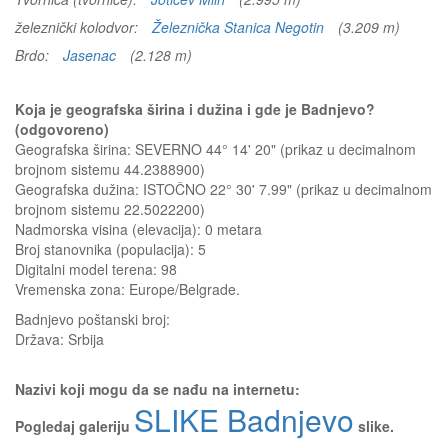
železnički kolodvor:
Železnička Stanica Negotin
(3.209 m)
Brdo:
Jasenac
(2.128 m)
Koja je geografska širina i dužina i gde je Badnjevo?
(odgovoreno)
Geografska širina: SEVERNO 44° 14' 20" (prikaz u decimalnom
brojnom sistemu 44.2388900)
Geografska dužina: ISTOČNO 22° 30' 7.99" (prikaz u decimalnom
brojnom sistemu 22.5022200)
Nadmorska visina (elevacija):
0 metara
Broj stanovnika (populacija): 5
Digitalni model terena: 98
Vremenska zona: Europe/Belgrade.
Badnjevo
poštanski broj:
Država:
Srbija
Nazivi koji mogu da se nađu na internetu:
SLIKE Badnjevo
Pogledaj galeriju
slike.