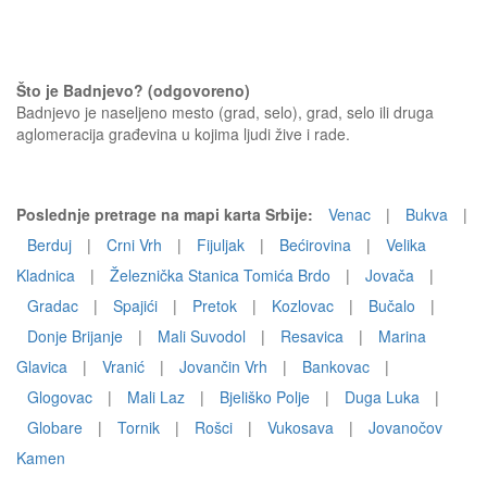
Što je Badnjevo? (odgovoreno)
Badnjevo je naseljeno mesto (grad, selo), grad, selo ili druga
aglomeracija građevina u kojima ljudi žive i rade.
Poslednje pretrage na mapi karta Srbije:
Venac
|
Bukva
|
Berduj
|
Crni Vrh
|
Fijuljak
|
Bećirovina
|
Velika
Kladnica
|
Železnička Stanica Tomića Brdo
|
Jovača
|
Gradac
|
Spajići
|
Pretok
|
Kozlovac
|
Bučalo
|
Donje Brijanje
|
Mali Suvodol
|
Resavica
|
Marina
Glavica
|
Vranić
|
Jovančin Vrh
|
Bankovac
|
Glogovac
|
Mali Laz
|
Bjeliško Polje
|
Duga Luka
|
Globare
|
Tornik
|
Rošci
|
Vukosava
|
Jovanočov
Kamen