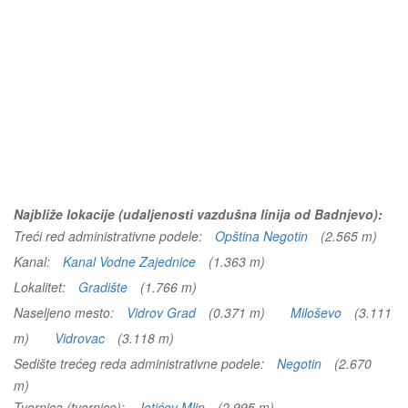
Najbliže lokacije (udaljenosti vazdušna linija od Badnjevo):
Treći red administrativne podele:
Opština Negotin
(2.565 m)
Kanal:
Kanal Vodne Zajednice
(1.363 m)
Lokalitet:
Gradište
(1.766 m)
Naseljeno mesto:
Vidrov Grad
(0.371 m)
Miloševo
(3.111
m)
Vidrovac
(3.118 m)
Sedište trećeg reda administrativne podele:
Negotin
(2.670
m)
Tvornica (tvornice):
Jotićev Mlin
(2.995 m)