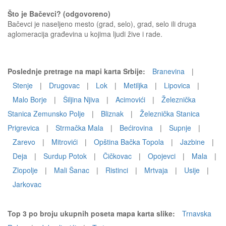
Što je Bačevci? (odgovoreno)
Bačevci je naseljeno mesto (grad, selo), grad, selo ili druga
aglomeracija građevina u kojima ljudi žive i rade.
Poslednje pretrage na mapi karta Srbije:
Branevina
|
Stenje
|
Drugovac
|
Lok
|
Metiljka
|
Lipovica
|
Malo Borje
|
Šiljina Njiva
|
Acimovići
|
Železnička
Stanica Zemunsko Polje
|
Bliznak
|
Železnička Stanica
Prigrevica
|
Strmačka Mala
|
Bećirovina
|
Supnje
|
Zarevo
|
Mitrovići
|
Opština Bačka Topola
|
Jazbine
|
Deja
|
Surdup Potok
|
Čičkovac
|
Opojevci
|
Mala
|
Zlopolje
|
Mali Šanac
|
Ristinci
|
Mrtvaja
|
Usije
|
Jarkovac
Top 3 po broju ukupnih poseta mapa karta slike:
Trnavska