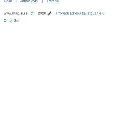
Reka
|
Jakovljevići
|
Trstena
www.map.in.rs
@
2026
Pronađi adresu za letovanje u
Crnoj Gori