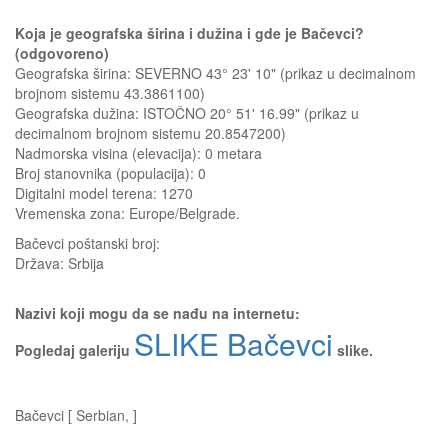
Koja je geografska širina i dužina i gde je Bačevci?
(odgovoreno)
Geografska širina: SEVERNO 43° 23' 10" (prikaz u decimalnom
brojnom sistemu 43.3861100)
Geografska dužina: ISTOČNO 20° 51' 16.99" (prikaz u
decimalnom brojnom sistemu 20.8547200)
Nadmorska visina (elevacija):
0 metara
Broj stanovnika (populacija): 0
Digitalni model terena: 1270
Vremenska zona: Europe/Belgrade.
Bačevci
poštanski broj:
Država:
Srbija
Nazivi koji mogu da se nađu na internetu:
SLIKE Bačevci
Pogledaj galeriju
slike.
Bačevci [ Serbian, ]