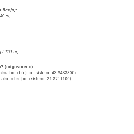
o Banja):
349 m)
(1.703 m)
ja? (odgovoreno)
decimalnom brojnom sistemu 43.6433300)
imalnom brojnom sistemu 21.8711100)