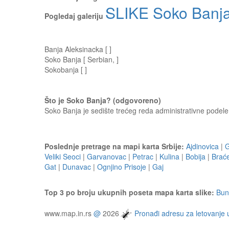
SLIKE Soko Banj
Pogledaj galeriju
Banja Aleksinacka [ ]
Soko Banja [ Serbian, ]
Sokobanja [ ]
Što je Soko Banja? (odgovoreno)
Soko Banja je sedište trećeg reda administrativne podele 
Poslednje pretrage na mapi karta Srbije:
Ajdinovica
|
G
Veliki Seoci
|
Garvanovac
|
Petrac
|
Kulina
|
Bobija
|
Brać
Gat
|
Dunavac
|
Ognjino Prisoje
|
Gaj
Top 3 po broju ukupnih poseta mapa karta slike:
Bun
www.map.in.rs
@
2026
Pronađi adresu za letovanje 