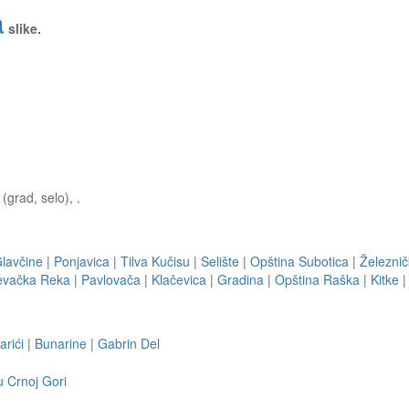
a
slike.
(grad, selo), .
lavčine
|
Ponjavica
|
Tilva Kučisu
|
Selište
|
Opština Subotica
|
Železnič
evačka Reka
|
Pavlovača
|
Klačevica
|
Gradina
|
Opština Raška
|
Kitke
arići
|
Bunarine
|
Gabrin Del
u Crnoj Gori