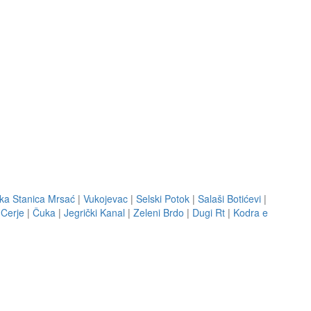
ka Stanica Mrsać
|
Vukojevac
|
Selski Potok
|
Salaši Botićevi
|
|
Cerje
|
Čuka
|
Jegrički Kanal
|
Zeleni Brdo
|
Dugi Rt
|
Kodra e