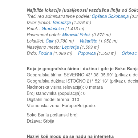
Najbliže lokacije (udaljenosti vazdušna linija od Sok
Treći red administrativne podele:
Opština Sokobanja
(0.
Izvor (vrelo):
Barudžija
(1.576 m)
Potok :
Gradašnica
(1.413 m)
Povremeni potok:
Mirovski Potok
(0.872 m)
Lokalitet:
Čair
(0.786 m)
Vašarište
(1.052 m)
Naseljeno mesto:
Lepterija
(1.509 m)
Brdo:
Podina
(1.086 m)
Popovica
(1.550 m)
Orlovac
Koja je geografska širina i dužina i gde je Soko Ban
Geografska širina: SEVERNO 43° 38' 35.99" (prikaz u 
Geografska dužina: ISTOČNO 21° 52' 16" (prikaz u dec
Nadmorska visina (elevacija):
0 metara
Broj stanovnika (populacija): 0
Digitalni model terena: 310
Vremenska zona: Europe/Belgrade.
Soko Banja
poštanski broj:
Država:
Srbija
Nazivi koji mogu da se nađu na internetu: