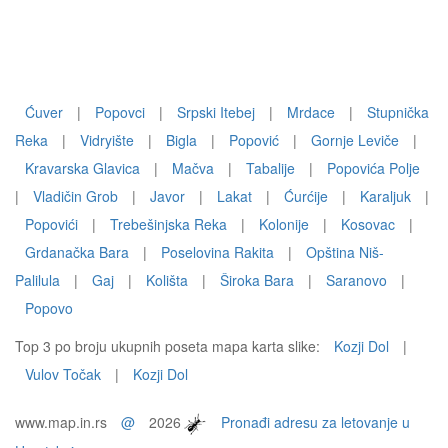
Ćuver
|
Popovci
|
Srpski Itebej
|
Mrdace
|
Stupnička
Reka
|
Vidryište
|
Bigla
|
Popović
|
Gornje Leviče
|
Kravarska Glavica
|
Mačva
|
Tabalije
|
Popovića Polje
|
Vladičin Grob
|
Javor
|
Lakat
|
Ćurćije
|
Karaljuk
|
Popovići
|
Trebešinjska Reka
|
Kolonije
|
Kosovac
|
Grdanačka Bara
|
Poselovina Rakita
|
Opština Niš-
Palilula
|
Gaj
|
Kolišta
|
Široka Bara
|
Saranovo
|
Popovo
Top 3 po broju ukupnih poseta mapa karta slike:
Kozji Dol
|
Vulov Točak
|
Kozji Dol
www.map.in.rs
@
2026
Pronađi adresu za letovanje u